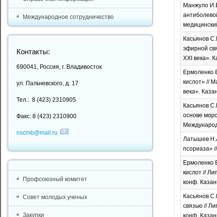
Манжуло И.В
антиболевой
Международное сотрудничество
медицинский
Касьянов С.
эфирной свя
Контакты:
XXI века». К
690041, Россия, г. Владивосток
Ермоленко Е
кислот» // 
ул. Пальчевского, д. 17
века». Казан
Тел.: 8 (423) 2310905
Касьянов С.
основе морс
Факс: 8 (423) 2310900
Международн
nscmb@mail.ru
Латышев Н.А
псориаза» /
Ермоленко Е
кислот // Л
Профсоюзный комитет
конф. Казань
Касьянов С.
Совет молодых ученых
связью // Л
Закупки
конф. Казань