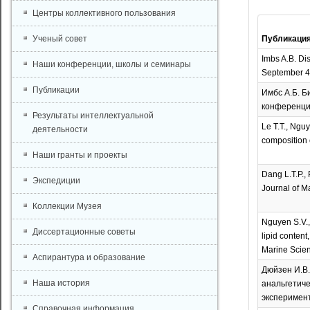
Центры коллективного пользования
Ученый совет
Публикаци
Imbs A.B. Dis
Наши конференции, школы и семинары
September 4-
Публикации
Имбс А.Б. Б
конференция
Результаты интеллектуальной
Le T.T., Ngu
деятельности
composition 
Наши гранты и проекты
Dang L.T.P., 
Экспедиции
Journal of M
Коллекции Музея
Nguyen S.V., 
Диссертационные советы
lipid content
Marine Scien
Аспирантура и образование
Дюйзен И.В.
Наша история
анальгетиче
эксперимент
Справочная информация