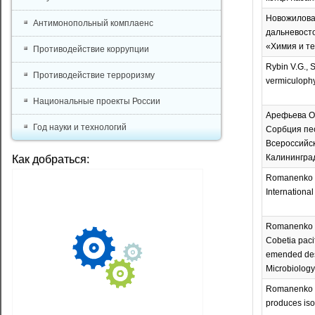
Новожилова 
Антимонопольный комплаенс
дальневосто
«Химия и те
Противодействие коррупции
Rybin V.G., S
Противодействие терроризму
vermiculophy
Национальные проекты России
Арефьева О.
Год науки и технологий
Сорбция пес
Всероссийск
Калининград
Как добраться:
Romanenko L.
International
Romanenko L.A
Cobetia paci
emended desc
Microbiology.
Romanenko L.
produces isoc