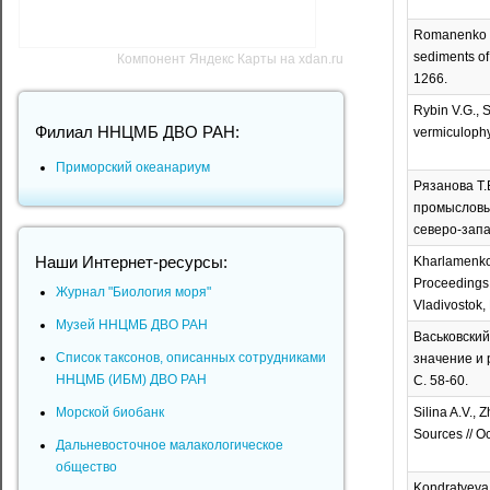
Romanenko L.
sediments of 
Компонент Яндекс Карты на xdan.ru
1266.
Rybin V.G., S
Филиал ННЦМБ ДВО РАН:
vermiculophy
Приморский океанариум
Рязанова Т.
промысловых
северо-запа
Наши Интернет-ресурсы:
Kharlamenko V
Proceedings 
Журнал "Биология моря"
Vladivostok,
Музей ННЦМБ ДВО РАН
Васьковский
Список таксонов, описанных сотрудниками
значение и 
ННЦМБ (ИБМ) ДВО РАН
С. 58-60.
Морской биобанк
Silina A.V.,
Sources // O
Дальневосточное малакологическое
общество
Kondratyeva 