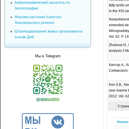
Библиографический указатель по
fatty acids u
биогеографии
in the ХХI ce
Морские растения Азиатско-
Nedashkovska
Тихоокеанского региона
emended desc
Winogradskye
Штрихкодирование живых организмов на
Vol. 62. P. 1
основе ДНК
Zhukova N., E
analysis // M
Мы в Telegram:
Кантур.А., 
Сибирского 
Kim S.B., Ned
new marine b
2012. Vol. 62
Страни
Начало