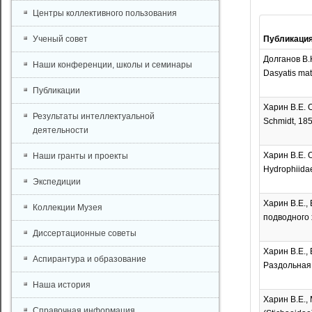
Центры коллективного пользования
Ученый совет
Публикаци
Долганов В.
Наши конференции, школы и семинары
Dasyatis mat
Публикации
Харин В.Е. 
Результаты интеллектуальной
Schmidt, 185
деятельности
Харин В.Е. 
Наши гранты и проекты
Hydrophiidae
Экспедиции
Харин В.Е.,
Коллекции Музея
подводного х
Диссертационные советы
Харин В.Е.,
Аспирантура и образование
Раздольная 
Наша история
Харин В.Е.,
Справочная информация