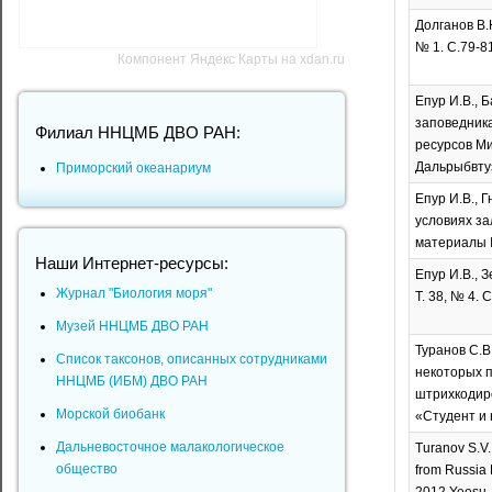
Долганов В.
№ 1. С.79-81
Компонент Яндекс Карты на xdan.ru
Епур И.В., 
заповедника
Филиал ННЦМБ ДВО РАН:
ресурсов Ми
Дальрыбвтуз
Приморский океанариум
Епур И.В., 
условиях за
материалы I
Наши Интернет-ресурсы:
Епур И.В., 
Журнал "Биология моря"
Т. 38, № 4. 
Музей ННЦМБ ДВО РАН
Туранов С.В
Список таксонов, описанных сотрудниками
некоторых п
ННЦМБ (ИБМ) ДВО РАН
штрихкодиро
Морской биобанк
«Студент и 
Дальневосточное малакологическое
Turanov S.V.
общество
from Russia 