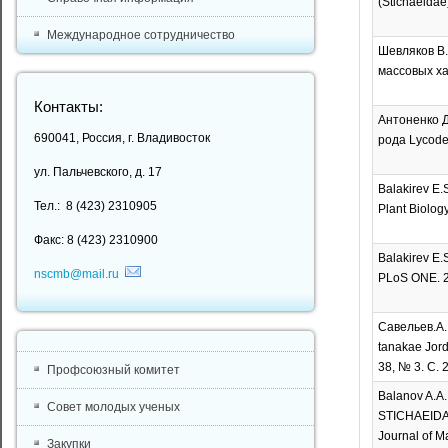
(Stichaeidae
Международное сотрудничество
Шевляков В.
массовых ха
Контакты:
Антоненко Д
690041, Россия, г. Владивосток
рода Lycode
ул. Пальчевского, д. 17
Balakirev E.
Тел.: 8 (423) 2310905
Plant Biology
Факс: 8 (423) 2310900
Balakirev E.S
nscmb@mail.ru
PLoS ONE. 20
Савельев.А.
tanakae Jord
38, № 3. С. 
Профсоюзный комитет
Balanov A.A
Совет молодых ученых
STICHAEIDA
Journal of Ma
Закупки