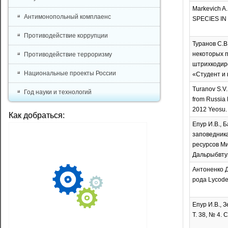
Markevich 
Антимонопольный комплаенс
SPECIES IN T
Противодействие коррупции
Туранов С.В
некоторых п
Противодействие терроризму
штрихкодиро
Национальные проекты России
«Студент и 
Turanov S.V.
Год науки и технологий
from Russia 
2012 Yeosu. 
Как добраться:
Епур И.В., 
заповедника
ресурсов Ми
Дальрыбвтуз
Антоненко Д
рода Lycode
Епур И.В., 
Т. 38, № 4. 