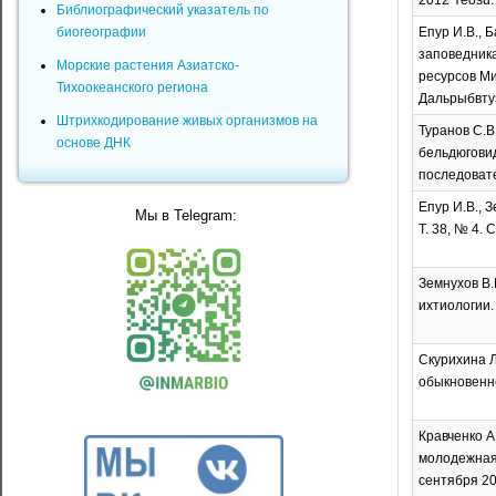
2012 Yeosu. 
Библиографический указатель по
биогеографии
Епур И.В., 
заповедника
Морские растения Азиатско-
ресурсов Ми
Тихоокеанского региона
Дальрыбвтуз
Штрихкодирование живых организмов на
Туранов С.В
основе ДНК
бельдюговид
последовате
Епур И.В., 
Мы в Telegram:
Т. 38, № 4. 
Земнухов В.В
ихтиологии. 
Скурихина Л
обыкновенно
Кравченко А.
молодежная
сентября 20