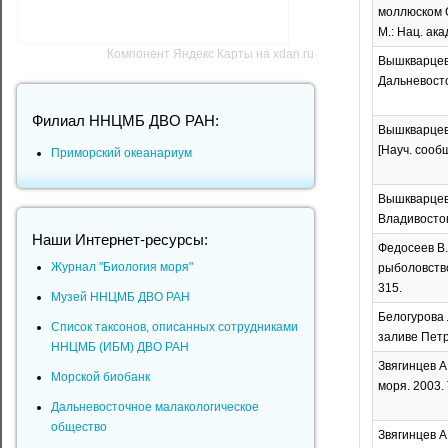
моллюском Co
М.: Нац. акад
Компонент Яндекс Карты на xdan.ru
Вышкварцев 
Дальневосто
Филиал ННЦМБ ДВО РАН:
Вышкварцев 
[Науч. сообщ
Приморский океанариум
Вышкварцев 
Владивосток,
Наши Интернет-ресурсы:
Федосеев В.
Журнал "Биология моря"
рыболовство 
315.
Музей ННЦМБ ДВО РАН
Белогурова 
Список таксонов, описанных сотрудниками
заливе Петра
ННЦМБ (ИБМ) ДВО РАН
Звягинцев А
Морской биобанк
моря. 2003. 
Дальневосточное малакологическое
общество
Звягинцев 