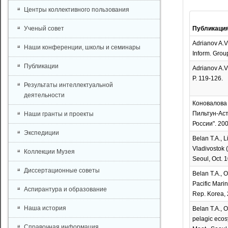
Центры коллективного пользования
Ученый совет
Публикаци
Adrianov A.V
Наши конференции, школы и семинары
Inform. Group
Публикации
Adrianov A.V.
P. 119-126.
Результаты интеллектуальной
деятельности
Коновалова 
Пильтун-Аст
Наши гранты и проекты
России". 200
Экспедиции
Belan T.A., L
Vladivostok (
Коллекции Музея
Seoul, Oct. 1
Диссертационные советы
Belan T.A., O
Pacific Mari
Аспирантура и образование
Rep. Korea, 2
Наша история
Belan T.A., O
pelagic ecos
Справочная информация