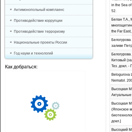
in the Sea of
Антимонопольный комплаенс
52.
Белан Т.А.,
Противодействие коррупции
многощетинк
the Far East
Противодействие терроризму
Белогурова 
Национальные проекты России
заливе Петра
Год науки и технологий
Белогурова 
Китовый (зал
Тез. докл. -
Как добраться:
Belogurova L.
Nematol. 2003
Высоцкая М.
Актуальные п
Высоцкая М.
(Японское м
биотехнологи
докл.]
Высоцкий М.