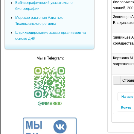
биологическ
Библиографический указатель по
знаний, 2002
биогеографии
Звягинцев А
Морские растения Азиатско-
Владивосток
Тихоокеанского региона
Штрихкодирование живых организмов на
Звягинцев А
основе ДНК
сообществах
Мы в Telegram:
Корякова М.
загрязнения
Страни
Начало
Конец