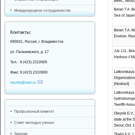
Meet., Seoul,
Belan T.A. B
Международное сотрудничество
Sea of Japan)
Belan T.A. M
Контакты:
Environ. Res.
690041, Россия, г. Владивосток
JJe J.G., Be
ул. Пальчевского, д. 17
Harbour // Ma
Тел.: 8 (423) 2310905
Latkovskaya 
Факс: 8 (423) 2310900
Organization
nscmb@mail.ru
[Abstract]
Latkovskaya E
hydrobiologi
Twelfth Annu.
Профсоюзный комитет
Oleynik E.V.
state at the 
Совет молодых ученых
Seoul, Oct. 1
Закупки
Tkalin A.V., 