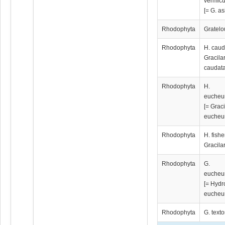
vermicu
[= G. as
Rhodophyta
Gratelo
Rhodophyta
H. caud
Gracila
caudata
Rhodophyta
H.
eucheu
[= Graci
eucheu
Rhodophyta
H. fishe
Gracilar
Rhodophyta
G.
eucheu
[= Hydr
eucheu
Rhodophyta
G. textor