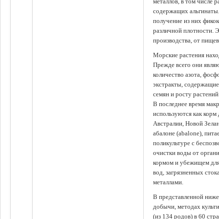
металлов, в том числе 
содержащих альгинаты.
получение из них фико
различной плотности. 
производства, от пище
Морские растения наход
Прежде всего они явля
количество азота, фосф
экстракты, содержащи
семян и росту растений
В последнее время мак
используются как корм
Австралии, Новой Зелан
абалоне (abalone), пит
поликультуре с беспоз
очистки воды от органи
кормом и убежищем для
вод, загрязненных сто
металлами.
В представленной ниже
добычи, методах культ
(из 134 родов) в 60 стр