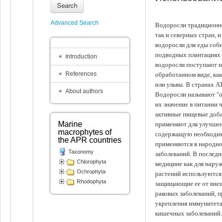
Search
Advanced Search
Водоросли традиционно
так и северных стран, 
водоросли для еды соби
подводных плантациях 
Introduction
водоросли поступают на
References
обработанном виде, ка
или ульвы. В странах А
About authors
Водоросли называют "ов
их значение в питании 
активные пищевые доба
Marine
применяют для улучшен
macrophytes of
содержащую необходим
the APR countries
применяются в народно
Taxonomy
заболеваний. В последн
Chlorophyta
медицине как для наруж
Ochrophyta
растений используются 
Rhodophyta
защищающие ее от внеш
раковых заболеваний, 
укрепления иммунитета
кишечных заболеваний.