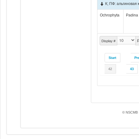
К; ПФ: альгиновая 
Ochrophyta
Padina 
P
Display #
Start
Pr
42
43
© NSCMB F