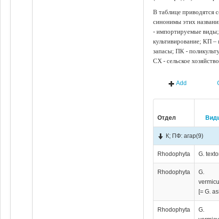
В таблице приводятся с
синонимы этих названи
- импортируемые виды;
культивирование; КП –
запасы; ПК - поликуль
СХ - сельское хозяйств
Add
Отдел
Вид
К; ПФ: агар
(9)
Rhodophyta
G. textor
Rhodophyta
G.
vermicu
[= G. as
Rhodophyta
G.