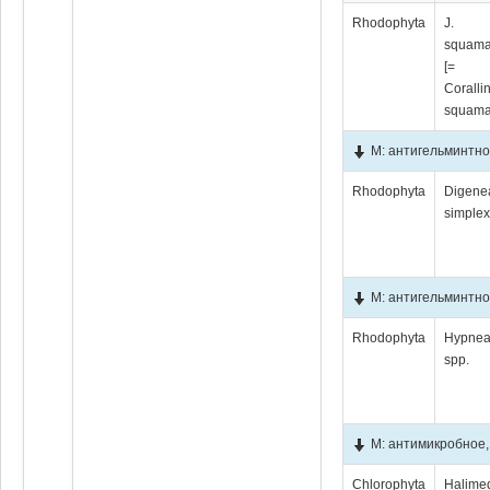
Rhodophyta
J.
squama
[=
Coralli
squama
М: антигельминтно
Rhodophyta
Digene
simple
М: антигельминтно
Rhodophyta
Hypne
spp.
М: антимикробное
Chlorophyta
Halime