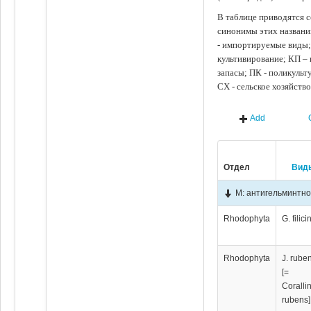
В таблице приводятся с
синонимы этих названи
- импортируемые виды;
культивирование; КП –
запасы; ПК - поликуль
СХ - сельское хозяйств
Add
Отдел
Вид
М: антигельминтн
Rhodophyta
G. filici
Rhodophyta
J. rube
[=
Coralli
rubens]