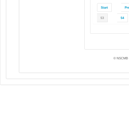
Start
Pr
53
54
© NSCMB F