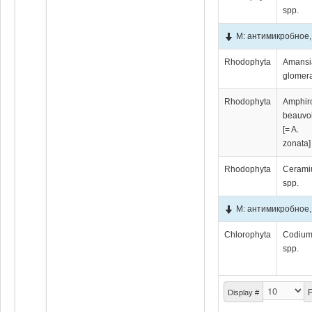
spp.
М: антимикробное,
Rhodophyta
Amansi
glomer
Rhodophyta
Amphir
beauvoi
[= A.
zonata]
Rhodophyta
Ceram
spp.
М: антимикробное,
Chlorophyta
Codiu
spp.
P
Display #