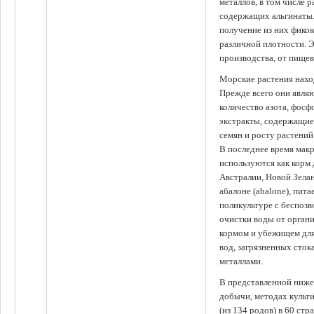
металлов, в том числе 
содержащих альгинаты.
получение из них фико
различной плотности. 
производства, от пище
Морские растения наход
Прежде всего они явля
количество азота, фосф
экстракты, содержащи
семян и росту растений
В последнее время мак
используются как корм
Австралии, Новой Зелан
абалоне (abalone), пит
поликультуре с беспоз
очистки воды от органи
кормом и убежищем для
вод, загрязненных сто
металлами.
В представленной ниже
добычи, методах культ
(из 134 родов) в 60 стр