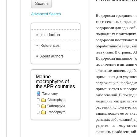
Search
Advanced Search
Водоросли традиционно
так и северных стран, 
водоросли для еды соби
подводных плантациях 
Introduction
водоросли поступают на
References
обработанном виде, ка
или ульвы. В странах А
About authors
Водоросли называют "ов
их значение в питании 
активные пищевые доба
Marine
применяют для улучшен
macrophytes of
содержащую необходим
the APR countries
применяются в народно
Taxonomy
заболеваний. В последн
Chlorophyta
медицине как для наруж
Ochrophyta
растений используются 
Rhodophyta
защищающие ее от внеш
раковых заболеваний, 
укрепления иммунитета
кишечных заболеваний.