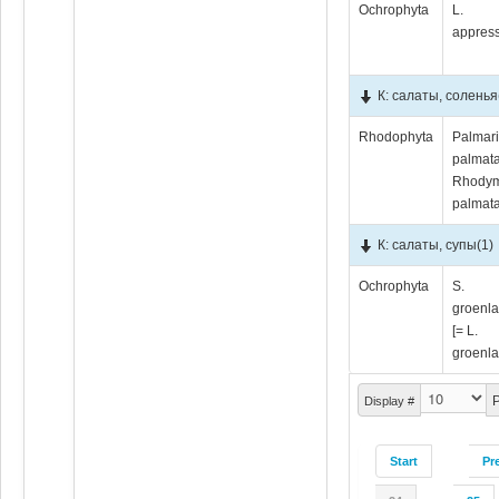
Ochrophyta
L.
appress
К: салаты, соленья
Rhodophyta
Palmar
palmata
Rhody
palmata
К: салаты, супы
(1)
Ochrophyta
S.
groenl
[= L.
groenla
P
Display #
Start
Pr