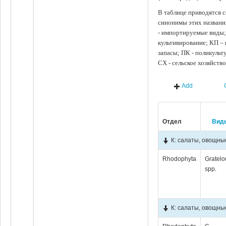
В таблице приводятся с
синонимы этих названи
- импортируемые виды;
культивирование; КП –
запасы; ПК - поликуль
СХ - сельское хозяйств
Add
Отдел
Вид
К: салаты, овощны
Rhodophyta
Gratelo
spp.
К: салаты, овощны