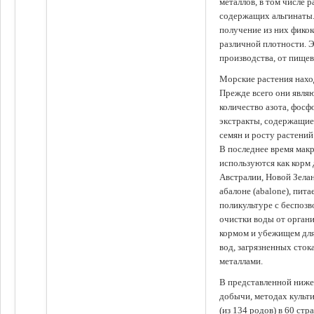
металлов, в том числе 
содержащих альгинаты.
получение из них фико
различной плотности. 
производства, от пище
Морские растения наход
Прежде всего они явля
количество азота, фосф
экстракты, содержащи
семян и росту растений
В последнее время мак
используются как корм
Австралии, Новой Зелан
абалоне (abalone), пит
поликультуре с беспоз
очистки воды от органи
кормом и убежищем для
вод, загрязненных сто
металлами.
В представленной ниже
добычи, методах культ
(из 134 родов) в 60 стр