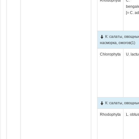
Rhodophyta
C.
bengal
[= C. a
К: салаты, овощны
насморка, ожогов
(1)
Chlorophyta
U. lact
К: салаты, овощны
Rhodophyta
L. obtu