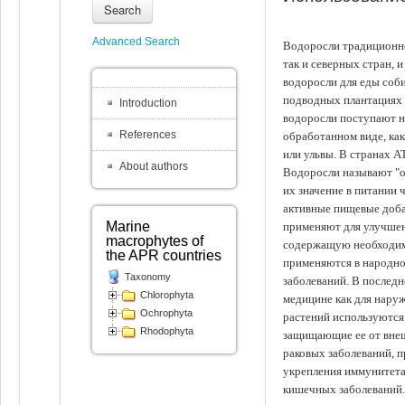
Search
Advanced Search
Водоросли традиционно
так и северных стран, 
водоросли для еды соби
подводных плантациях 
Introduction
водоросли поступают на
References
обработанном виде, ка
или ульвы. В странах А
About authors
Водоросли называют "ов
их значение в питании 
активные пищевые доба
Marine
применяют для улучшен
macrophytes of
содержащую необходим
the APR countries
применяются в народно
Taxonomy
заболеваний. В последн
Chlorophyta
медицине как для наруж
Ochrophyta
растений используются 
Rhodophyta
защищающие ее от внеш
раковых заболеваний, 
укрепления иммунитета
кишечных заболеваний.