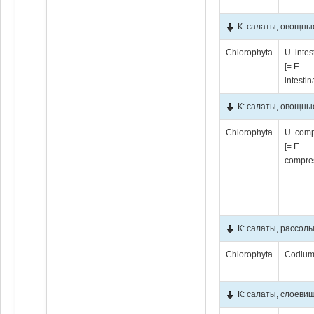
К: салаты, овощны
Chlorophyta
U. intes
[= E.
intestin
К: салаты, овощны
Chlorophyta
U. com
[= E.
compre
К: салаты, рассол
Chlorophyta
Codium
К: салаты, слоеви