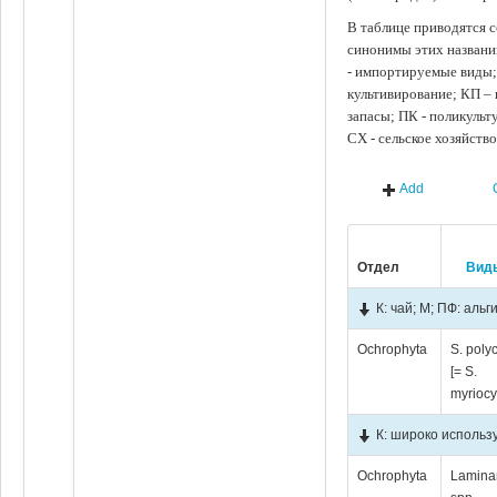
В таблице приводятся с
синонимы этих названи
- импортируемые виды;
культивирование; КП –
запасы; ПК - поликуль
СХ - сельское хозяйств
Add
Отдел
Вид
К: чай; М; ПФ: аль
Ochrophyta
S. poly
[= S.
myriocy
К: широко использ
Ochrophyta
Lamina