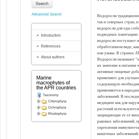
Search
Advanced Search
Водоросли традиционно
так и северных стран, 
водоросли для еды соби
подводных плантациях 
Introduction
водоросли поступают на
References
обработанном виде, ка
или ульвы. В странах А
About authors
Водоросли называют "ов
их значение в питании 
активные пищевые доба
Marine
применяют для улучшен
macrophytes of
содержащую необходим
the APR countries
применяются в народно
Taxonomy
заболеваний. В последн
Chlorophyta
медицине как для наруж
Ochrophyta
растений используются 
Rhodophyta
защищающие ее от внеш
раковых заболеваний, 
укрепления иммунитета
кишечных заболеваний.