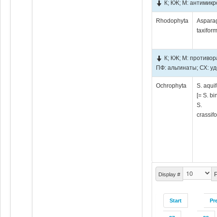
К; КЖ; М: антимик
Rhodophyta
Aspara
taxiform
К; КЖ; М: противо
ПФ: альгинаты; СХ: у
Ochrophyta
S. aqui
[= S. bi
S.
crassifo
P
Display #
Start
Pr