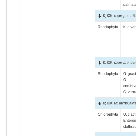
palmata
К; КЖ: корм для а
Rhodophyta
K. alvar
К; КЖ: корм для ры
Rhodophyta
G. graci
G.
conferv
G. verr
К; КЖ; М: антибак
Chlorophyta
U. clath
Entero
clathrat