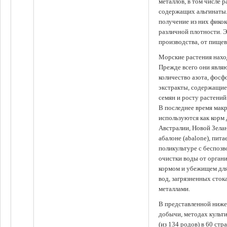
металлов, в том числе 
содержащих альгинаты.
получение из них фико
различной плотности. 
производства, от пище
Морские растения наход
Прежде всего они явля
количество азота, фосф
экстракты, содержащи
семян и росту растений
В последнее время мак
используются как корм
Австралии, Новой Зелан
абалоне (abalone), пит
поликультуре с беспоз
очистки воды от органи
кормом и убежищем для
вод, загрязненных сто
металлами.
В представленной ниже
добычи, методах культ
(из 134 родов) в 60 стр