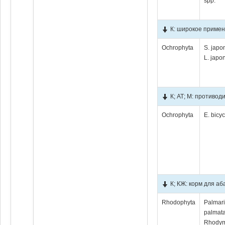
spp.
К: широкое примен
Ochrophyta
S. japo
L. japo
К; АТ; М: противо
Ochrophyta
E. bicyc
К; КЖ: корм для а
Rhodophyta
Palmar
palmata
Rhody