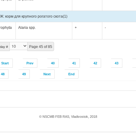
Ж: корм для крупного рогатого скота
(1)
rophyta
Alaria spp.
+
-
Page 45 of 85
play #
Start
Prev
40
41
42
43
48
49
Next
End
© NSCMB FEB RAS, Vladivostok, 2018