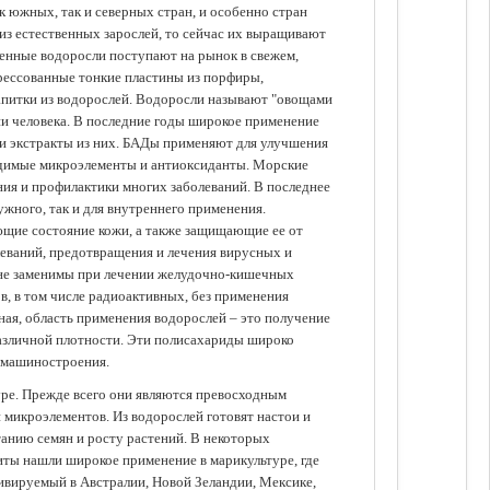
 южных, так и северных стран, и особенно стран
из естественных зарослей, то сейчас их выращивают
щенные водоросли поступают на рынок в свежем,
прессованные тонкие пластины из порфиры,
апитки из водорослей. Водоросли называют "овощами
ании человека. В последние годы широкое применение
ли экстракты из них. БАДы применяют для улучшения
одимые микроэлементы и антиоксиданты. Морские
ия и профилактики многих заболеваний. В последнее
ужного, так и для внутреннего применения.
ющие состояние кожи, а также защищающие ее от
еваний, предотвращения и лечения вирусных и
 не заменимы при лечении желудочно-кишечных
в, в том числе радиоактивных, без применения
ая, область применения водорослей – это получение
различной плотности. Эти полисахариды широко
 машиностроения.
уре. Прежде всего они являются превосходным
 микроэлементов. Из водорослей готовят настои и
анию семян и росту растений. В некоторых
иты нашли широкое применение в марикультуре, где
ивируемый в Австралии, Новой Зеландии, Мексике,