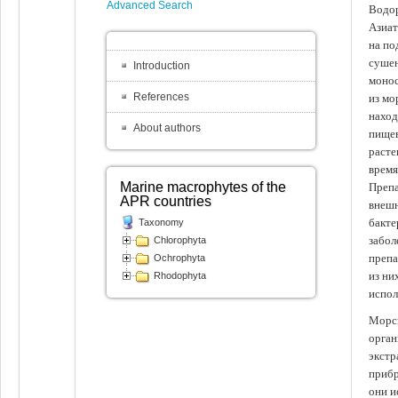
Advanced Search
Водор
Азиат
на по
сушен
Introduction
монос
References
из мо
наход
About authors
пищев
расте
время
Marine macrophytes of the
Препа
APR countries
внешн
бакте
Taxonomy
забол
Chlorophyta
препа
Ochrophyta
из ни
Rhodophyta
испол
Морск
орган
экстр
прибр
они и