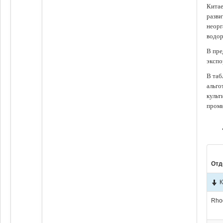
Китае
разви
неорг
водор
В пре
экспо
В таб
альго
культ
промы
Отд
К
Rho