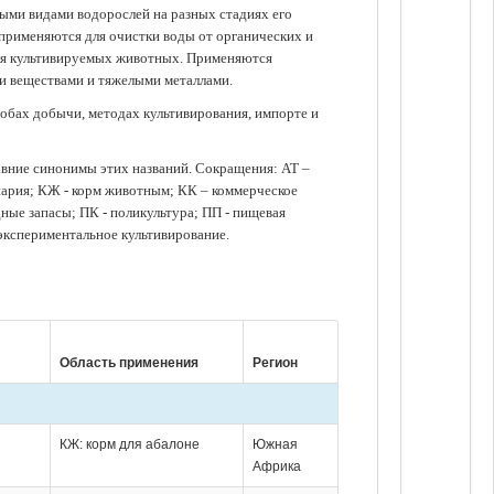
зными видами водорослей на разных стадиях его
 применяются для очистки воды от органических и
для культивируемых животных. Применяются
ми веществами и тяжелыми металлами.
обах добычи, методах культивирования, импорте и
авние синонимы этих названий. Сокращения: АТ –
нария; КЖ - корм животным; КК – коммерческое
ые запасы; ПК - поликультура; ПП - пищевая
 экспериментальное культивирование.
Область применения
Регион
КЖ: корм для абалоне
Южная
Африка