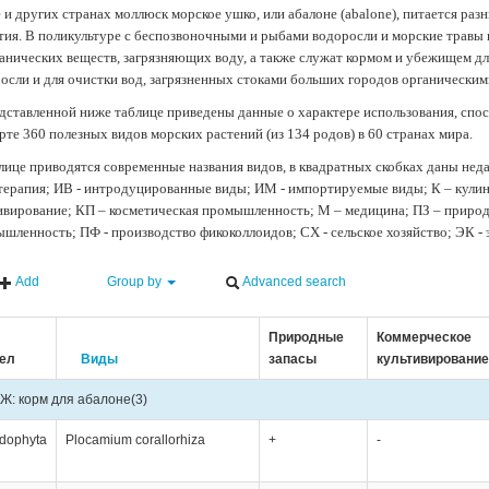
 и других странах моллюск морское ушко, или абалоне (abalone), питается ра
тия. В поликультуре с беспозвоночными и рыбами водоросли и морские травы
анических веществ, загрязняющих воду, а также служат кормом и убежищем 
осли и для очистки вод, загрязненных стоками больших городов органически
дставленной ниже таблице приведены данные о характере использования, спос
рте 360 полезных видов морских растений (из 134 родов) в 60 странах мира.
лице приводятся современные названия видов, в квадратных скобках даны нед
терапия; ИВ - интродуцированные виды; ИМ - импортируемые виды; К – кули
ивирование; КП – косметическая промышленность; М – медицина; ПЗ – природн
шленность; ПФ - производство фикоколлоидов; СХ - сельское хозяйство; ЭК -
Add
Group by
Advanced search
Природные
Коммерческое
ел
Виды
запасы
культивирование
Ж: корм для абалоне
(3)
dophyta
Plocamium corallorhiza
+
-