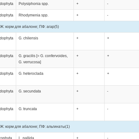
dophyta
Polysiphonia spp.
+
-
dophyta
Rhodymenia spp.
+
-
Ж: корм для абалоне; ПФ: агар
(5)
dophyta
G. chilensis
+
+
dophyta
G. gracilis [= G. confervoides,
+
+
G. verrucosa]
dophyta
G. heteroclada
+
+
dophyta
G. secundata
+
-
dophyta
G. truncata
+
-
Ж: корм для абалоне; ПФ: альгинаты
(1)
rophyta
L. pallida
+
-