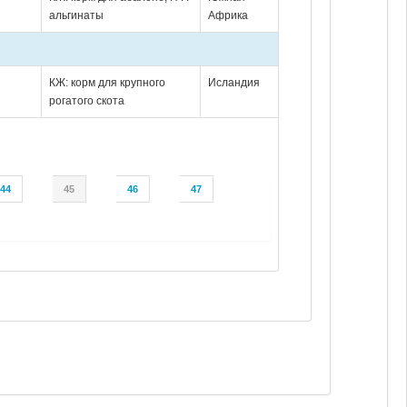
альгинаты
Африка
КЖ: корм для крупного
Исландия
рогатого скота
44
45
46
47