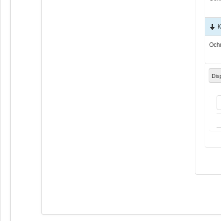
К
Och
Dis