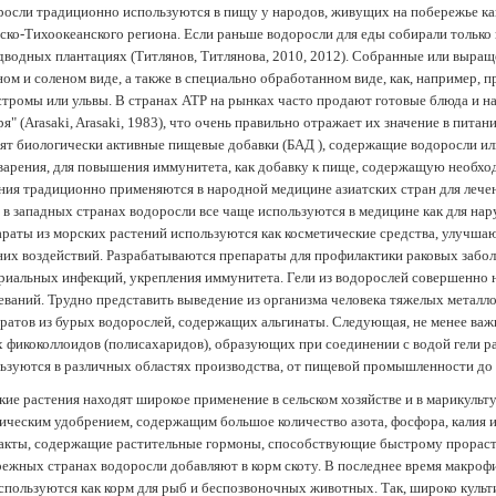
осли традиционно используются в пищу у народов, живущих на побережье как
ско-Тихоокеанского региона. Если раньше водоросли для еды собирали только 
дводных плантациях (Tитлянов, Титлянова, 2010, 2012). Собранные или выра
ом и соленом виде, а также в специально обработанном виде, как, например, 
тромы или ульвы. В странах АТР на рынках часто продают готовые блюда и н
ря" (Arasaki, Arasaki, 1983), что очень правильно отражает их значение в пит
ят биологически активные пищевые добавки (БАД ), содержащие водоросли и
арения, для повышения иммунитета, как добавку к пище, содержащую необх
ния традиционно применяются в народной медицине азиатских стран для лечен
 в западных странах водоросли все чаще используются в медицине как для нар
раты из морских растений используются как косметические средства, улучша
их воздействий. Разрабатываются препараты для профилактики раковых забол
риальных инфекций, укрепления иммунитета. Гели из водорослей совершенно
еваний. Трудно представить выведение из организма человека тяжелых металло
ратов из бурых водорослей, содержащих альгинаты. Следующая, не менее важн
х фикоколлоидов (полисахаридов), образующих при соединении с водой гели 
ьзуются в различных областях производства, от пищевой промышленности до
ие растения находят широкое применение в сельском хозяйстве и в марикульт
ическим удобрением, содержащим большое количество азота, фосфора, калия и
акты, содержащие растительные гормоны, способствующие быстрому прораст
ежных странах водоросли добавляют в корм скоту. В последнее время макроф
спользуются как корм для рыб и беспозвоночных животных. Так, широко культ