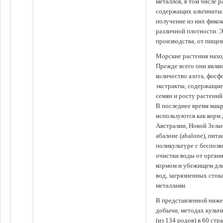
металлов, в том числе 
содержащих альгинаты.
получение из них фико
различной плотности. 
производства, от пище
Морские растения наход
Прежде всего они явля
количество азота, фосф
экстракты, содержащи
семян и росту растений
В последнее время мак
используются как корм
Австралии, Новой Зелан
абалоне (abalone), пит
поликультуре с беспоз
очистки воды от органи
кормом и убежищем для
вод, загрязненных сто
металлами.
В представленной ниже
добычи, методах культ
(из 134 родов) в 60 стр