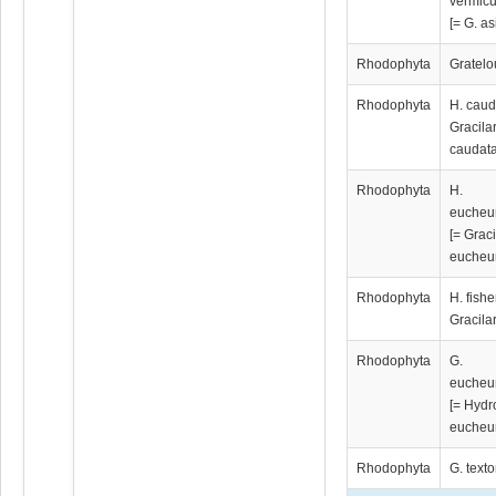
vermicu
[= G. as
Rhodophyta
Gratelo
Rhodophyta
H. caud
Gracila
caudata
Rhodophyta
H.
eucheu
[= Graci
eucheu
Rhodophyta
H. fishe
Gracilar
Rhodophyta
G.
eucheu
[= Hydr
eucheu
Rhodophyta
G. textor