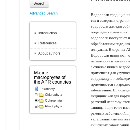
Search
Advanced Search
Водоросли традиционно
так и северных стран, 
водоросли для еды соби
подводных плантациях 
Introduction
водоросли поступают на
References
обработанном виде, ка
или ульвы. В странах А
About authors
Водоросли называют "ов
их значение в питании 
активные пищевые доба
Marine
применяют для улучшен
macrophytes of
содержащую необходим
the APR countries
применяются в народно
Taxonomy
заболеваний. В последн
Chlorophyta
медицине как для наруж
Ochrophyta
растений используются 
Rhodophyta
защищающие ее от внеш
раковых заболеваний, 
укрепления иммунитета
кишечных заболеваний.