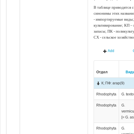
В таблице приводятся с
синонимы этих названи
- импортируемые виды;
культивирование; КП –
запасы; ПК - поликуль
СХ - сельское хозяйств
Add
Отдел
Вид
К; ПФ: агар
(9)
Rhodophyta
G. textor
Rhodophyta
G.
vermicu
[= G. as
Rhodophyta
G.