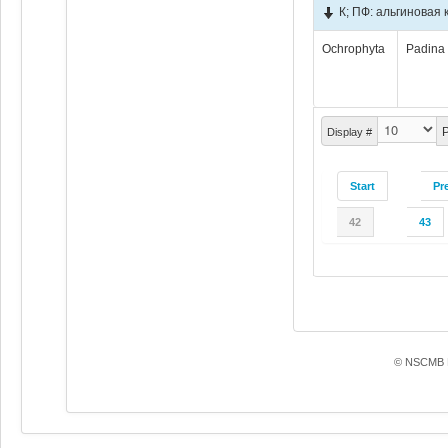
К; ПФ: альгиновая 
Ochrophyta
Padina 
P
Display #
Start
Pr
42
43
© NSCMB F