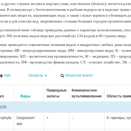
 и других странах моллюск морское ушко, или абалоне (abalone), питается ра
тия. В поликультуре с беспозвоночными и рыбами водоросли и морские травы
анических веществ, загрязняющих воду, а также служат кормом и убежищем 
осли и для очистки вод, загрязненных стоками больших городов органически
дставленной ниже таблице приведены данные о характере использования, спос
рте 360 полезных видов морских растений (из 134 родов) в 60 странах мира.
лице приводятся современные названия видов, в квадратных скобках даны нед
терапия; ИВ - интродуцированные виды; ИМ - импортируемые виды; К – кули
ивирование; КП – косметическая промышленность; М – медицина; ПЗ – природн
шленность; ПФ - производство фикоколлоидов; СХ - сельское хозяйство; ЭК -
Add
Group by
Advanced search
Природные
Коммерческое
ел
Виды
запасы
культивирование
Область при
(10)
rophyta
Sargassum
+
-
К: гарниры, су
spp.