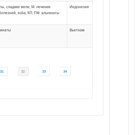
пы, сладкие желе; М: лечение
Индонезия
олезней, зоба; КП; ПФ: альгинаты
ьгинаты
Вьетнам
31
32
33
34