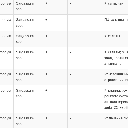
rophyta
Sargassum
+
-
К: супы, чаи
spp.
rophyta
Sargassum
+
-
ПФ: альгинат
spp.
rophyta
Sargassum
+
-
К: салаты
spp.
rophyta
Sargassum
+
-
К: салаты; М:
spp.
зоба, противо
альгинаты
rophyta
Sargassum
+
-
М: источник м
spp.
отравлении т
rophyta
Sargassum
+
-
К: гарниры, су
spp.
рогатого скот
антибактериал
зоба; СХ: удо
rophyta
Sargassum
+
-
М: лечение ли
spp.