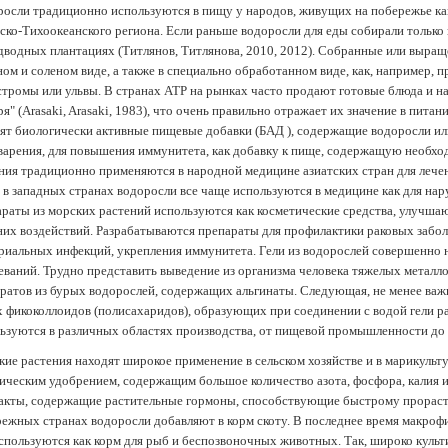
осли традиционно используются в пищу у народов, живущих на побережье как
ско-Тихоокеанского региона. Если раньше водоросли для еды собирали только 
дводных плантациях (Tитлянов, Титлянова, 2010, 2012). Собранные или выра
ом и соленом виде, а также в специально обработанном виде, как, например, 
тромы или ульвы. В странах АТР на рынках часто продают готовые блюда и н
ря" (Arasaki, Arasaki, 1983), что очень правильно отражает их значение в пит
ят биологически активные пищевые добавки (БАД ), содержащие водоросли и
арения, для повышения иммунитета, как добавку к пище, содержащую необх
ния традиционно применяются в народной медицине азиатских стран для лечен
 в западных странах водоросли все чаще используются в медицине как для нар
раты из морских растений используются как косметические средства, улучша
их воздействий. Разрабатываются препараты для профилактики раковых забол
риальных инфекций, укрепления иммунитета. Гели из водорослей совершенно
еваний. Трудно представить выведение из организма человека тяжелых металло
ратов из бурых водорослей, содержащих альгинаты. Следующая, не менее важн
х фикоколлоидов (полисахаридов), образующих при соединении с водой гели 
ьзуются в различных областях производства, от пищевой промышленности до
ие растения находят широкое применение в сельском хозяйстве и в марикульт
ическим удобрением, содержащим большое количество азота, фосфора, калия и
акты, содержащие растительные гормоны, способствующие быстрому прораст
ежных странах водоросли добавляют в корм скоту. В последнее время макроф
спользуются как корм для рыб и беспозвоночных животных. Так, широко культ