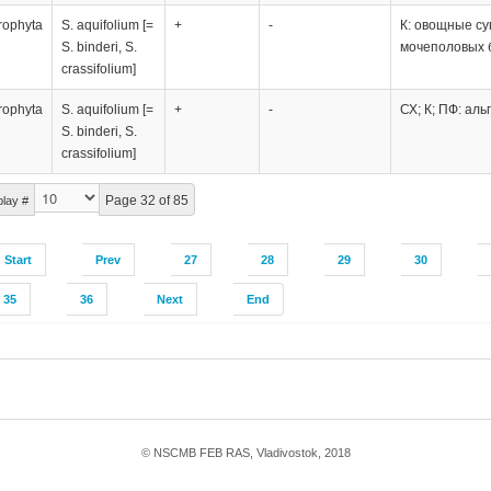
rophyta
S. aquifolium [=
+
-
К: овощные су
S. binderi, S.
мочеполовых б
crassifolium]
rophyta
S. aquifolium [=
+
-
СХ; К; ПФ: ал
S. binderi, S.
crassifolium]
Page 32 of 85
play #
Start
Prev
27
28
29
30
35
36
Next
End
© NSCMB FEB RAS, Vladivostok, 2018