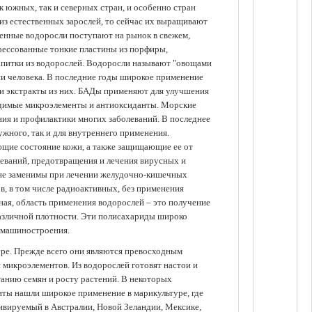
 южных, так и северных стран, и особенно стран
из естественных зарослей, то сейчас их выращивают
щенные водоросли поступают на рынок в свежем,
прессованные тонкие пластины из порфиры,
апитки из водорослей. Водоросли называют "овощами
ании человека. В последние годы широкое применение
ли экстракты из них. БАДы применяют для улучшения
одимые микроэлементы и антиоксиданты. Морские
ия и профилактики многих заболеваний. В последнее
ужного, так и для внутреннего применения.
ющие состояние кожи, а также защищающие ее от
еваний, предотвращения и лечения вирусных и
 не заменимы при лечении желудочно-кишечных
в, в том числе радиоактивных, без применения
ая, область применения водорослей – это получение
различной плотности. Эти полисахариды широко
 машиностроения.
уре. Прежде всего они являются превосходным
 микроэлементов. Из водорослей готовят настои и
анию семян и росту растений. В некоторых
иты нашли широкое применение в марикультуре, где
ивируемый в Австралии, Новой Зеландии, Мексике,