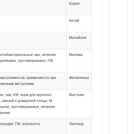
Корея
ы
Китай
Малайзия
 антибактериальные чаи, лечение
Мьянма
грибковое, противораковое; ПФ:
икроэлементов, применяется при
Филиппины
яжелыми металлами
пы, чаи; КЖ: корм для крупного
Вьетнам
а, свиней и домашней птицы; М:
ьное, противораковое, лечение
брения
хорадки; ПФ: альгинаты
Таиланд