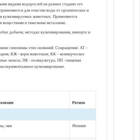
зными видами водорослей на разных стадиях его
 применяются для очистки воды от органических и
для культивируемых животных. Применяются
ми веществами и тяжелыми металлами.
обах добычи, методах культивирования, импорте и
авние синонимы этих названий. Сокращения: АТ –
нария; КЖ - корм животным; КК – коммерческое
ые запасы; ПК - поликультура; ПП - пищевая
 экспериментальное культивирование.
менения
Регион
пы, чаи
Япония