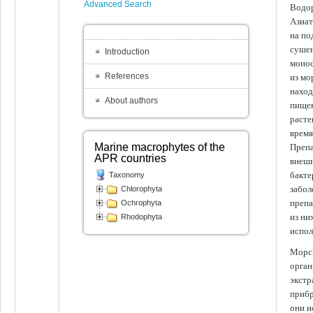
Advanced Search
Водор
Азиат
на по
сушен
Introduction
монос
References
из мо
наход
About authors
пищев
расте
время
Marine macrophytes of the
Препа
APR countries
внешн
бакте
Taxonomy
забол
Chlorophyta
препа
Ochrophyta
из ни
Rhodophyta
испол
Морск
орган
экстр
прибр
они и