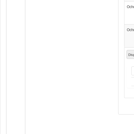
Och
Och
Dis