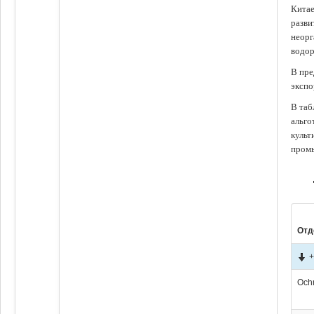
Китае
разви
неорг
водор
В пре
экспо
В таб
альго
культ
промы
Отд
+
Och