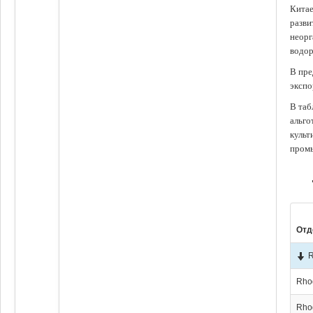
Китае
разви
неорг
водор
В пре
экспо
В таб
альго
культ
промы
Отд
R
Rho
Rho