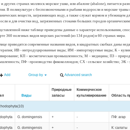
 и других странах моллюск морское ушко, или абалоне (abalone), питается ра
тия. В поликультуре с беспозвоночными и рыбами водоросли и морские травы
анических веществ, загрязняющих воду, а также служат кормом и убежищем 
осли и для очистки вод, загрязненных стоками больших городов органически
дставленной ниже таблице приведены данные о характере использования, спос
рте 360 полезных видов морских растений (из 134 родов) в 60 странах мира.
лице приводятся современные названия видов, в квадратных скобках даны нед
терапия; ИВ - интродуцированные виды; ИМ - импортируемые виды; К – кули
ивирование; КП – косметическая промышленность; М – медицина; ПЗ – природн
шленность; ПФ - производство фикоколлоидов; СХ - сельское хозяйство; ЭК -
Add
Group by
Advanced search
Природные
Коммерческое
ел
Виды
запасы
культивирование
Область п
hodophyta
(10)
dophyta
G. domingensis
+
-
ПФ: агар
dophyta
G. domingensis
+
-
К: салаты