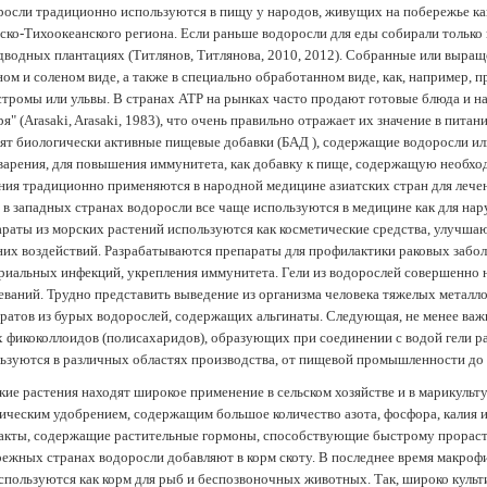
осли традиционно используются в пищу у народов, живущих на побережье как
ско-Тихоокеанского региона. Если раньше водоросли для еды собирали только 
дводных плантациях (Tитлянов, Титлянова, 2010, 2012). Собранные или выра
ом и соленом виде, а также в специально обработанном виде, как, например, 
тромы или ульвы. В странах АТР на рынках часто продают готовые блюда и н
ря" (Arasaki, Arasaki, 1983), что очень правильно отражает их значение в пит
ят биологически активные пищевые добавки (БАД ), содержащие водоросли и
арения, для повышения иммунитета, как добавку к пище, содержащую необх
ния традиционно применяются в народной медицине азиатских стран для лечен
 в западных странах водоросли все чаще используются в медицине как для нар
раты из морских растений используются как косметические средства, улучша
их воздействий. Разрабатываются препараты для профилактики раковых забол
риальных инфекций, укрепления иммунитета. Гели из водорослей совершенно
еваний. Трудно представить выведение из организма человека тяжелых металло
ратов из бурых водорослей, содержащих альгинаты. Следующая, не менее важн
х фикоколлоидов (полисахаридов), образующих при соединении с водой гели 
ьзуются в различных областях производства, от пищевой промышленности до
ие растения находят широкое применение в сельском хозяйстве и в марикульт
ическим удобрением, содержащим большое количество азота, фосфора, калия и
акты, содержащие растительные гормоны, способствующие быстрому прораст
ежных странах водоросли добавляют в корм скоту. В последнее время макроф
спользуются как корм для рыб и беспозвоночных животных. Так, широко культ