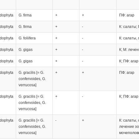
dophyta
G. firma
+
+
ПФ: агар
dophyta
G. firma
+
-
К: салаты; 
dophyta
G. foliifera
+
-
К: салаты,
dophyta
G. gigas
+
-
К; М: лече
dophyta
G. gigas
+
-
К; ПФ: агар
dophyta
G. gracilis [= G.
+
+
ПФ: агар
confervoides, G.
verrucosa]
dophyta
G. gracilis [= G.
+
-
К; ПФ: агар
confervoides, G.
verrucosa]
dophyta
G. gracilis [= G.
-
+
К: салаты,
confervoides, G.
лечение зо
verrucosa]
мочеполовы