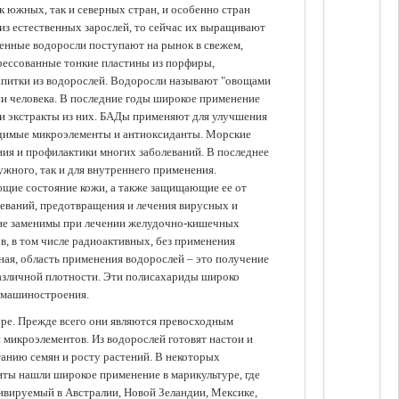
 южных, так и северных стран, и особенно стран
из естественных зарослей, то сейчас их выращивают
щенные водоросли поступают на рынок в свежем,
прессованные тонкие пластины из порфиры,
апитки из водорослей. Водоросли называют "овощами
ании человека. В последние годы широкое применение
ли экстракты из них. БАДы применяют для улучшения
одимые микроэлементы и антиоксиданты. Морские
ия и профилактики многих заболеваний. В последнее
ужного, так и для внутреннего применения.
ющие состояние кожи, а также защищающие ее от
еваний, предотвращения и лечения вирусных и
 не заменимы при лечении желудочно-кишечных
в, в том числе радиоактивных, без применения
ая, область применения водорослей – это получение
различной плотности. Эти полисахариды широко
 машиностроения.
уре. Прежде всего они являются превосходным
 микроэлементов. Из водорослей готовят настои и
анию семян и росту растений. В некоторых
иты нашли широкое применение в марикультуре, где
ивируемый в Австралии, Новой Зеландии, Мексике,