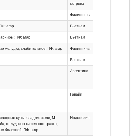
острова
Филиппины
ПФ: агар
Вьетнам
 гарниры; ПФ: агар
Вьетнам
ние желудка, слабительное; ПФ: агар
Филиппины
Вьетнам
Аргентина
Гавайи
 овощные супы, сладкие желе; М:
Индонезия
ба, желудочно-кишечного тракта,
х болезней; ПФ: агар