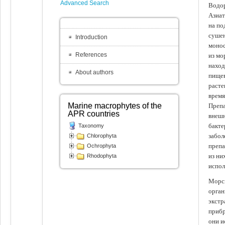
Advanced Search
Водор
Азиат
на по
сушен
Introduction
монос
References
из мо
наход
About authors
пищев
расте
время
Marine macrophytes of the
Препа
APR countries
внешн
бакте
Taxonomy
забол
Chlorophyta
препа
Ochrophyta
из ни
Rhodophyta
испол
Морск
орган
экстр
прибр
они и