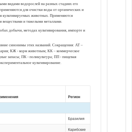
зными видами водорослей на разных стадиях его
 применяются для очистки воды от органических и
для культивируемых животных. Применяются
ми веществами и тяжелыми металлами.
обах добычи, методах культивирования, импорте и
авние синонимы этих названий. Сокращения: АТ –
нария; КЖ - корм животным; КК – коммерческое
ые запасы; ПК - поликультура; ПП - пищевая
 экспериментальное культивирование.
рименения
Регион
Бразилия
Карибские