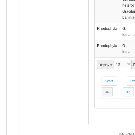
heteroc
Gracila
bailinia
Rhodophyta
G.
lemanei
Rhodophyta
G.
lemanei
P
Display #
Start
Pr
36
37
© NSCMB F