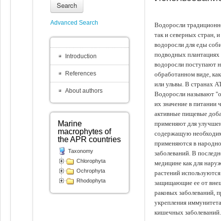
Search
Advanced Search
Водоросли традиционно
так и северных стран, 
водоросли для еды соби
подводных плантациях 
Introduction
водоросли поступают на
References
обработанном виде, ка
или ульвы. В странах А
About authors
Водоросли называют "ов
их значение в питании 
активные пищевые доба
Marine
применяют для улучшен
macrophytes of
содержащую необходим
the APR countries
применяются в народно
Taxonomy
заболеваний. В последн
Chlorophyta
медицине как для наруж
Ochrophyta
растений используются 
Rhodophyta
защищающие ее от внеш
раковых заболеваний, 
укрепления иммунитета
кишечных заболеваний.