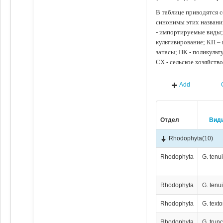
В таблице приводятся с
синонимы этих названи
- импортируемые виды;
культивирование; КП –
запасы; ПК - поликуль
СХ - сельское хозяйств
Add
Отдел
Вид
Rhodophyta
(10)
Rhodophyta
G. tenui
Rhodophyta
G. tenui
Rhodophyta
G. textor
Rhodophyta
G. trun