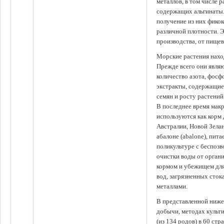
металлов, в том числе 
содержащих альгинаты.
получение из них фико
различной плотности. 
производства, от пище
Морские растения наход
Прежде всего они явля
количество азота, фосф
экстракты, содержащи
семян и росту растений
В последнее время мак
используются как корм
Австралии, Новой Зелан
абалоне (abalone), пит
поликультуре с беспоз
очистки воды от органи
кормом и убежищем для
вод, загрязненных сто
металлами.
В представленной ниже
добычи, методах культ
(из 134 родов) в 60 стр