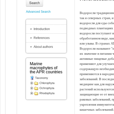
Search
Advanced Search
Водоросли традиционно
так и северных стран, 
водоросли для еды соби
подводных плантациях 
Introduction
водоросли поступают на
References
обработанном виде, ка
или ульвы. В странах А
About authors
Водоросли называют "ов
их значение в питании 
активные пищевые доба
Marine
применяют для улучшен
macrophytes of
содержащую необходим
the APR countries
применяются в народно
Taxonomy
заболеваний. В последн
Chlorophyta
медицине как для наруж
Ochrophyta
растений используются 
Rhodophyta
защищающие ее от внеш
раковых заболеваний, 
укрепления иммунитета
кишечных заболеваний.