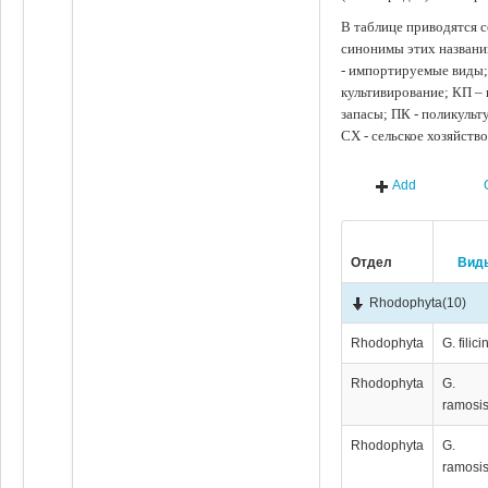
В таблице приводятся с
синонимы этих названи
- импортируемые виды;
культивирование; КП –
запасы; ПК - поликуль
СХ - сельское хозяйств
Add
Отдел
Вид
Rhodophyta
(10)
Rhodophyta
G. filici
Rhodophyta
G.
ramosi
Rhodophyta
G.
ramosi