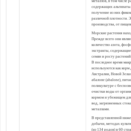
металлов, в том числе 
содержащих альгинаты.
получение из них фико
различной плотности. 
производства, от пище
Морские растения наход
Прежде всего они явля
количество азота, фосф
экстракты, содержащи
семян и росту растений
В последнее время мак
используются как корм
Австралии, Новой Зелан
абалоне (abalone), пит
поликультуре с беспоз
очистки воды от органи
кормом и убежищем для
вод, загрязненных сто
металлами.
В представленной ниже
добычи, методах культ
(из 134 родов) в 60 стр