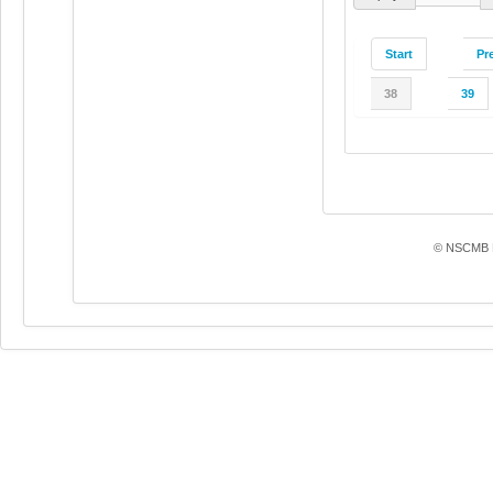
Start
Pr
38
39
© NSCMB F