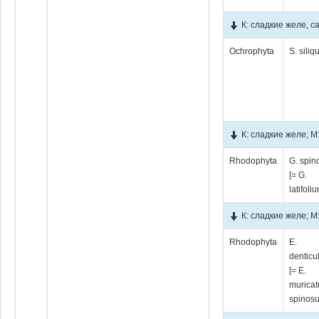
К: сладкие желе, 
Ochrophyta
S. sili
К: сладкие желе; М
Rhodophyta
G. spi
[= G.
latifoli
К: сладкие желе; М
Rhodophyta
E.
denticu
[= E.
muricat
spinos