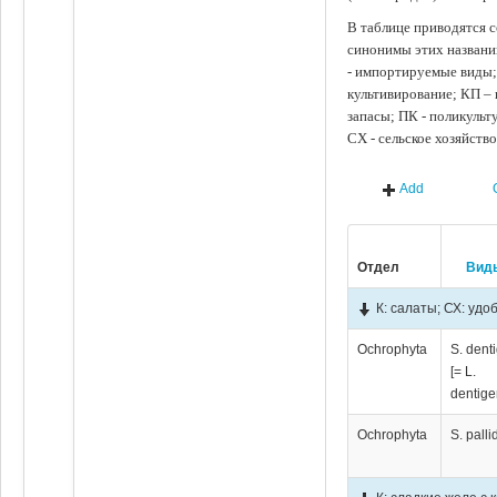
В таблице приводятся с
синонимы этих названи
- импортируемые виды;
культивирование; КП –
запасы; ПК - поликуль
СХ - сельское хозяйств
Add
Отдел
Вид
К: салаты; СХ: удо
Ochrophyta
S. dent
[= L.
dentige
Ochrophyta
S. pall