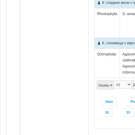
К: сладкое желе с 
Rhodophyta
G. aman
К: слоевища с икр
Ochrophyta
Аgаru
clathra
Аgаru
cribros
P
Display #
Start
Pr
32
33