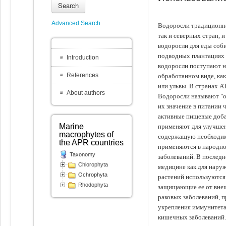
Search
Advanced Search
Водоросли традиционно
так и северных стран, 
водоросли для еды соби
подводных плантациях 
Introduction
водоросли поступают на
References
обработанном виде, ка
или ульвы. В странах А
About authors
Водоросли называют "ов
их значение в питании 
активные пищевые доба
Marine
применяют для улучшен
macrophytes of
содержащую необходим
the APR countries
применяются в народно
Taxonomy
заболеваний. В последн
Chlorophyta
медицине как для наруж
Ochrophyta
растений используются 
Rhodophyta
защищающие ее от внеш
раковых заболеваний, 
укрепления иммунитета
кишечных заболеваний.