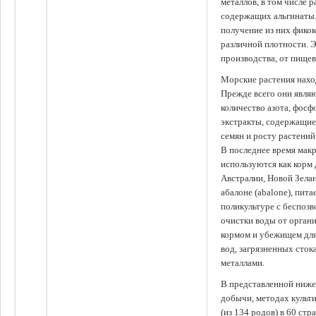
металлов, в том числе 
содержащих альгинаты.
получение из них фико
различной плотности. 
производства, от пище
Морские растения наход
Прежде всего они явля
количество азота, фосф
экстракты, содержащи
семян и росту растений
В последнее время мак
используются как корм
Австралии, Новой Зелан
абалоне (abalone), пит
поликультуре с беспоз
очистки воды от органи
кормом и убежищем для
вод, загрязненных сто
металлами.
В представленной ниже
добычи, методах культ
(из 134 родов) в 60 стр