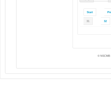
Start
Pr
31
32
© NSCMB F