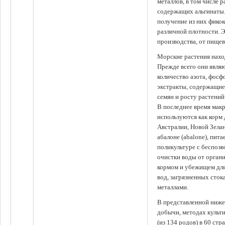
металлов, в том числе 
содержащих альгинаты.
получение из них фико
различной плотности. 
производства, от пище
Морские растения наход
Прежде всего они явля
количество азота, фосф
экстракты, содержащи
семян и росту растений
В последнее время мак
используются как корм
Австралии, Новой Зелан
абалоне (abalone), пит
поликультуре с беспоз
очистки воды от органи
кормом и убежищем для
вод, загрязненных сто
металлами.
В представленной ниже
добычи, методах культ
(из 134 родов) в 60 стр