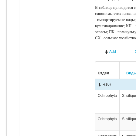
В таблице приводятся с
синонимы этих названи
- импортируемые виды;
культивирование; КП –
запасы; ПК - поликуль
СХ - сельское хозяйств
Add
Отдел
Вид
-
(10)
Ochrophyta
S. siliq
Ochrophyta
S. siliq