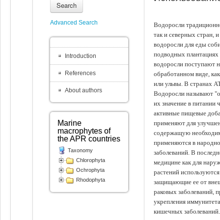
Search
Advanced Search
Водоросли традиционно
так и северных стран, 
водоросли для еды соби
подводных плантациях 
Introduction
водоросли поступают на
References
обработанном виде, ка
или ульвы. В странах А
About authors
Водоросли называют "ов
их значение в питании 
активные пищевые доба
Marine
применяют для улучшен
macrophytes of
содержащую необходим
the APR countries
применяются в народно
Taxonomy
заболеваний. В последн
Chlorophyta
медицине как для наруж
Ochrophyta
растений используются 
Rhodophyta
защищающие ее от внеш
раковых заболеваний, 
укрепления иммунитета
кишечных заболеваний.