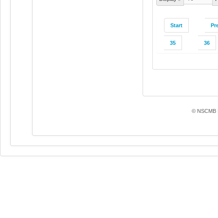
Start
Pr
35
36
© NSCMB F