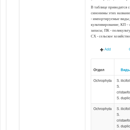
В таблице приводятся с
синонимы этих названи
- импортируемые виды;
культивирование; КП –
запасы; ПК - поликуль
СХ - сельское хозяйств
Add
Отдел
Вид
Ochrophyta
S. ilicifo
S.
cristaef
S. dupli
Ochrophyta
S. ilicifo
S.
cristaef
S. dupli