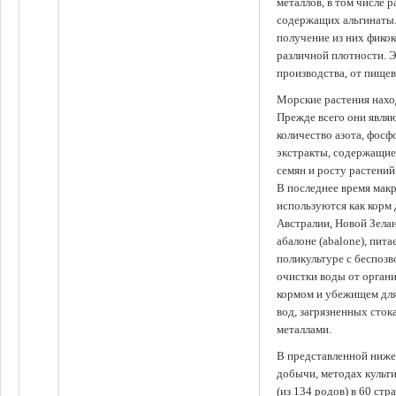
металлов, в том числе 
содержащих альгинаты.
получение из них фико
различной плотности. 
производства, от пище
Морские растения наход
Прежде всего они явля
количество азота, фосф
экстракты, содержащи
семян и росту растений
В последнее время мак
используются как корм
Австралии, Новой Зелан
абалоне (abalone), пит
поликультуре с беспоз
очистки воды от органи
кормом и убежищем для
вод, загрязненных сто
металлами.
В представленной ниже
добычи, методах культ
(из 134 родов) в 60 стр