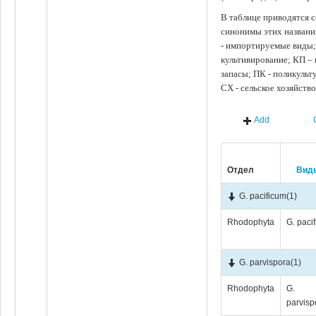
В таблице приводятся с
синонимы этих названи
- импортируемые виды;
культивирование; КП –
запасы; ПК - поликуль
СХ - сельское хозяйств
Add
Отдел
Вид
G. pacificum
(1)
Rhodophyta
G. paci
G. parvispora
(1)
Rhodophyta
G.
parvisp