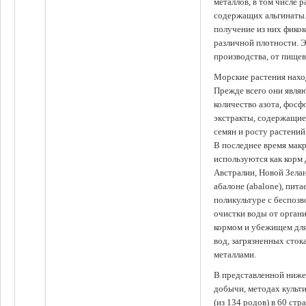
металлов, в том числе 
содержащих альгинаты.
получение из них фико
различной плотности. 
производства, от пище
Морские растения наход
Прежде всего они явля
количество азота, фосф
экстракты, содержащи
семян и росту растений
В последнее время мак
используются как корм
Австралии, Новой Зелан
абалоне (abalone), пит
поликультуре с беспоз
очистки воды от органи
кормом и убежищем для
вод, загрязненных сто
металлами.
В представленной ниже
добычи, методах культ
(из 134 родов) в 60 стр