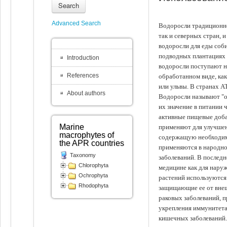
Search
Advanced Search
Водоросли традиционно
так и северных стран, 
водоросли для еды соби
подводных плантациях 
Introduction
водоросли поступают на
References
обработанном виде, ка
или ульвы. В странах А
About authors
Водоросли называют "ов
их значение в питании 
активные пищевые доба
Marine
применяют для улучшен
macrophytes of
содержащую необходим
the APR countries
применяются в народно
Taxonomy
заболеваний. В последн
Chlorophyta
медицине как для наруж
Ochrophyta
растений используются 
Rhodophyta
защищающие ее от внеш
раковых заболеваний, 
укрепления иммунитета
кишечных заболеваний.