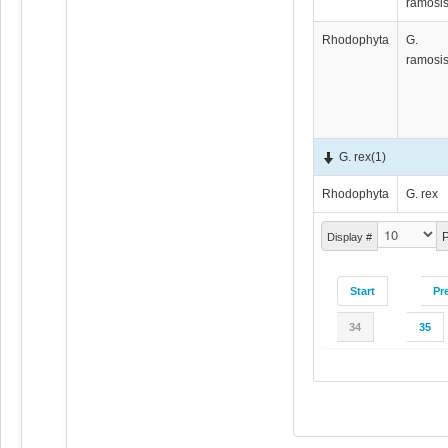
ramosi
Rhodophyta
G.
ramosi
G. rex
(1)
Rhodophyta
G. rex
P
Display #
Start
Pr
34
35