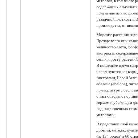
металлов, в том числе 
содержащих альгинаты.
получение из них фико
различной плотности. 
производства, от пище
Морские растения наход
Прежде всего они явля
количество азота, фосф
экстракты, содержащи
семян и росту растений
В последнее время мак
используются как корм
Австралии, Новой Зелан
абалоне (abalone), пит
поликультуре с беспоз
очистки воды от органи
кормом и убежищем для
вод, загрязненных сто
металлами.
В представленной ниже
добычи, методах культ
(из 134 родов) в 60 стр