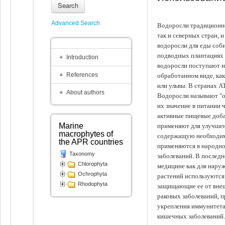
Search
Advanced Search
Водоросли традиционно
так и северных стран, 
водоросли для еды соби
подводных плантациях 
Introduction
водоросли поступают на
References
обработанном виде, ка
или ульвы. В странах А
About authors
Водоросли называют "ов
их значение в питании 
активные пищевые доба
Marine
применяют для улучшен
macrophytes of
содержащую необходим
the APR countries
применяются в народно
Taxonomy
заболеваний. В последн
Chlorophyta
медицине как для наруж
Ochrophyta
растений используются 
Rhodophyta
защищающие ее от внеш
раковых заболеваний, 
укрепления иммунитета
кишечных заболеваний.