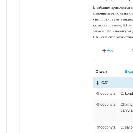
В таблице приводятся с
синонимы этих названи
- импортируемые виды;
культивирование; КП –
запасы; ПК - поликуль
СХ - сельское хозяйств
Add
Отдел
Вид
-
(10)
Rhodophyta
C. kond
Rhodophyta
Champ
parvula
Rhodophyta
C. sali