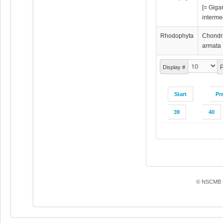
[= Giga
interme
Rhodophyta
Chondr
armata
P
Display #
Start
Pr
39
40
© NSCMB F