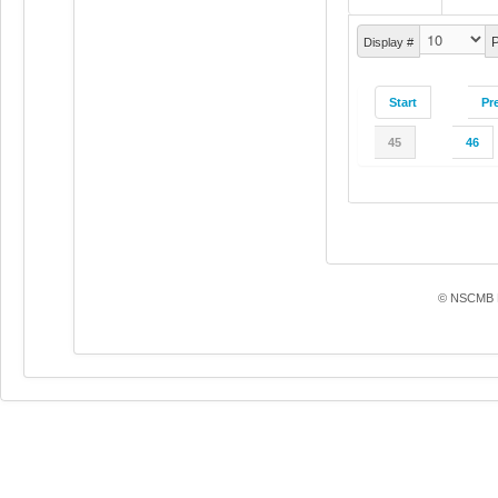
P
Display #
Start
Pr
45
46
© NSCMB F