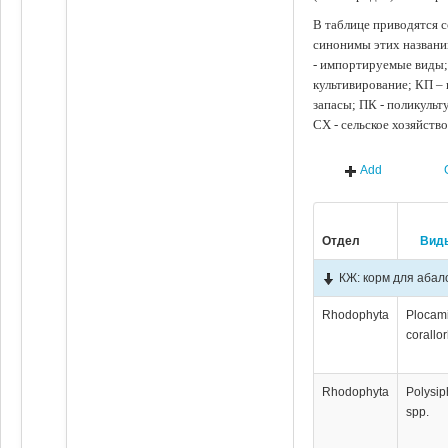
В таблице приводятся с
синонимы этих названи
- импортируемые виды;
культивирование; КП –
запасы; ПК - поликуль
СХ - сельское хозяйств
Add
Отдел
Вид
КЖ: корм для абал
Rhodophyta
Plocam
corallo
Rhodophyta
Polysip
spp.