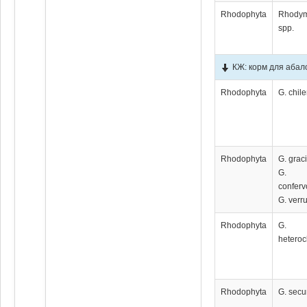
Rhodophyta
Rhody
spp.
КЖ: корм для абал
Rhodophyta
G. chil
Rhodophyta
G. graci
G.
conferv
G. verr
Rhodophyta
G.
heteroc
Rhodophyta
G. sec