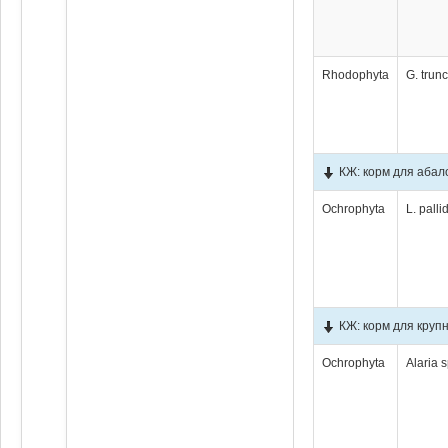
Rhodophyta
G. trun
КЖ: корм для абал
Ochrophyta
L. palli
КЖ: корм для крупн
Ochrophyta
Alaria 