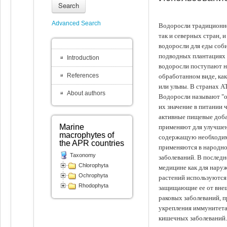
Search
Advanced Search
Водоросли традиционно
так и северных стран, 
водоросли для еды соби
подводных плантациях 
Introduction
водоросли поступают на
References
обработанном виде, ка
или ульвы. В странах А
About authors
Водоросли называют "ов
их значение в питании 
активные пищевые доба
Marine
применяют для улучшен
macrophytes of
содержащую необходим
the APR countries
применяются в народно
Taxonomy
заболеваний. В последн
Chlorophyta
медицине как для наруж
Ochrophyta
растений используются 
Rhodophyta
защищающие ее от внеш
раковых заболеваний, 
укрепления иммунитета
кишечных заболеваний.