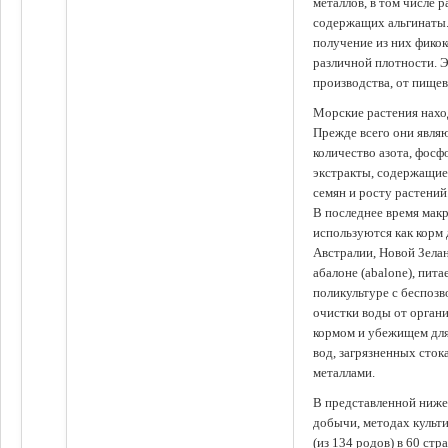
металлов, в том числе 
содержащих альгинаты.
получение из них фико
различной плотности. 
производства, от пище
Морские растения наход
Прежде всего они явля
количество азота, фосф
экстракты, содержащи
семян и росту растений
В последнее время мак
используются как корм
Австралии, Новой Зелан
абалоне (abalone), пит
поликультуре с беспоз
очистки воды от органи
кормом и убежищем для
вод, загрязненных сто
металлами.
В представленной ниже
добычи, методах культ
(из 134 родов) в 60 стр