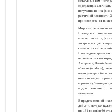
металлов, в том числе 
содержащих альгинаты.
получение из них фико
различной плотности. 
производства, от пище
Морские растения наход
Прежде всего они явля
количество азота, фосф
экстракты, содержащи
семян и росту растений
В последнее время мак
используются как корм
Австралии, Новой Зелан
абалоне (abalone), пит
поликультуре с беспоз
очистки воды от органи
кормом и убежищем для
вод, загрязненных сто
металлами.
В представленной ниже
добычи, методах культ
(из 134 родов) в 60 стр