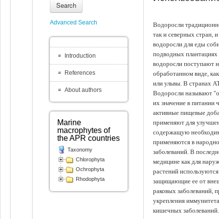
Search
Advanced Search
Водоросли традиционно
так и северных стран, 
водоросли для еды соби
подводных плантациях 
Introduction
водоросли поступают на
References
обработанном виде, ка
или ульвы. В странах А
About authors
Водоросли называют "ов
их значение в питании 
активные пищевые доба
Marine
применяют для улучшен
macrophytes of
содержащую необходим
the APR countries
применяются в народно
Taxonomy
заболеваний. В последн
Chlorophyta
медицине как для наруж
Ochrophyta
растений используются 
Rhodophyta
защищающие ее от внеш
раковых заболеваний, 
укрепления иммунитета
кишечных заболеваний.