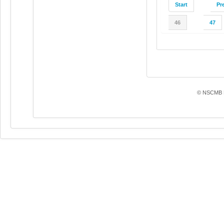
Start
Pr
46
47
© NSCMB F