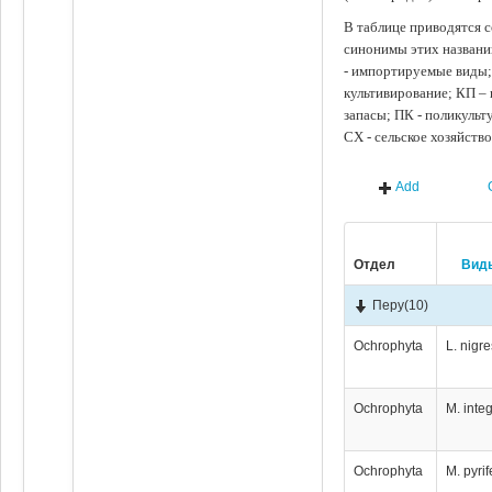
В таблице приводятся с
синонимы этих названи
- импортируемые виды;
культивирование; КП –
запасы; ПК - поликуль
СХ - сельское хозяйств
Add
Отдел
Вид
Перу
(10)
Ochrophyta
L. nigr
Ochrophyta
M. integ
Ochrophyta
M. pyrif