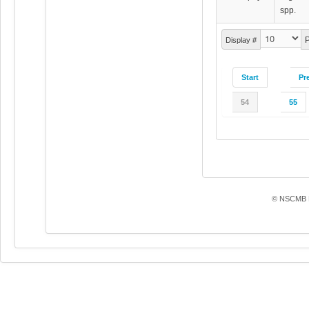
spp.
P
Display #
Start
Pr
54
55
© NSCMB F