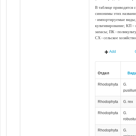
В таблице приводятся с
синонимы этих названи
- импортируемые виды;
культивирование; КП –
запасы; ПК - поликуль
СХ - сельское хозяйств
Add
Отдел
Вид
Rhodophyta
G.
pusillu
Rhodophyta
G. rex
Rhodophyta
G.
robust
Rhodophyta
G.