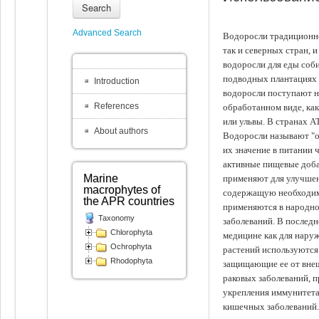
Search
Advanced Search
Водоросли традиционно
так и северных стран, 
водоросли для еды соби
подводных плантациях 
Introduction
водоросли поступают на
References
обработанном виде, ка
или ульвы. В странах А
About authors
Водоросли называют "ов
их значение в питании 
активные пищевые доба
Marine
применяют для улучшен
macrophytes of
содержащую необходим
the APR countries
применяются в народно
Taxonomy
заболеваний. В последн
Chlorophyta
медицине как для наруж
Ochrophyta
растений используются 
Rhodophyta
защищающие ее от внеш
раковых заболеваний, 
укрепления иммунитета
кишечных заболеваний.