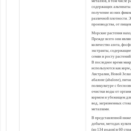
металлов, в том числе 
содержащих альгинаты.
получение из них фико
различной плотности. 
производства, от пище
Морские растения наход
Прежде всего они явля
количество азота, фосф
экстракты, содержащи
семян и росту растений
В последнее время мак
используются как корм
Австралии, Новой Зелан
абалоне (abalone), пит
поликультуре с беспоз
очистки воды от органи
кормом и убежищем для
вод, загрязненных сто
металлами.
В представленной ниже
добычи, методах культ
(из 134 родов) в 60 стр