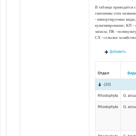
В таблице приводятся с
синонимы этих названи
- импортируемые виды;
культивирование; КП –
запасы; ПК - поликуль
СХ - сельское хозяйств
Добавить
Отдел
Вид
-
(10)
Rhodophyta
G. arcu
Rhodophyta
G. arcu