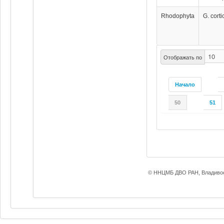
Rhodophyta
G. corti
Отображать по
Начало
50
51
© ННЦМБ ДВО РАН, Владивос