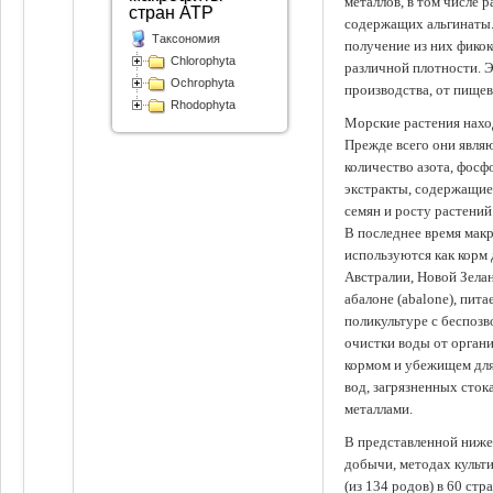
металлов, в том числе 
стран АТР
содержащих альгинаты.
Таксономия
получение из них фико
Chlorophyta
различной плотности. 
Ochrophyta
производства, от пище
Rhodophyta
Морские растения наход
Прежде всего они явля
количество азота, фосф
экстракты, содержащи
семян и росту растений
В последнее время мак
используются как корм
Австралии, Новой Зелан
абалоне (abalone), пит
поликультуре с беспоз
очистки воды от органи
кормом и убежищем для
вод, загрязненных сто
металлами.
В представленной ниже
добычи, методах культ
(из 134 родов) в 60 стр