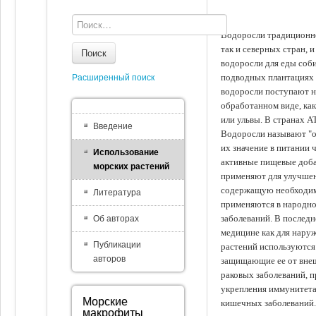
Водоросли традиционно
так и северных стран, 
Поиск
водоросли для еды соби
подводных плантациях 
Расширенный поиск
водоросли поступают на
обработанном виде, ка
или ульвы. В странах А
Введение
Водоросли называют "ов
их значение в питании 
Использование
активные пищевые доба
морских растений
применяют для улучшен
содержащую необходим
Литература
применяются в народно
заболеваний. В последн
Об авторах
медицине как для наруж
Публикации
растений используются 
авторов
защищающие ее от внеш
раковых заболеваний, 
укрепления иммунитета
Морские
кишечных заболеваний.
макрофиты