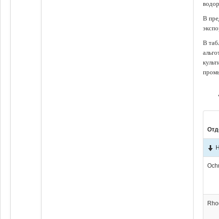
водор
В пре
экспо
В таб
альго
культ
промы
Отд
Н
Och
Rho