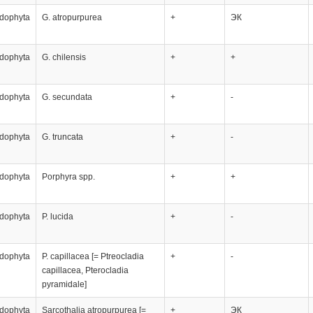
dophyta
G. atropurpurea
+
ЭК
dophyta
G. chilensis
+
+
dophyta
G. secundata
+
-
dophyta
G. truncata
+
-
dophyta
Porphyra spp.
+
+
dophyta
P. lucida
+
-
dophyta
P. capillacea [= Ptreocladia
+
-
capillacea, Pterocladia
pyramidale]
dophyta
Sarcothalia atropurpurea [=
+
ЭК