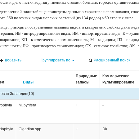
осли и для очистки вод, загрязненных стоками больших городов органически
дставленной ниже таблице приведены данные о характере использования, спос
рте 360 полезных видов морских растений (из 134 родов) в 60 странах мира.
лице приводятся современные названия видов, в квадратных скобках даны нед
терапия; ИВ - интродуцированные виды; ИМ - импортируемые виды; К – кули
ивирование; КП – косметическая промышленность; М – медицина; ПЗ – природн
шленность; ПФ - производство фикоколлоидов; СХ - сельское хозяйство; ЭК -
Добавить
Группировать по
Расширенный поиск
Природные
Коммерческое
ел
Виды
запасы
культивирование
овая Зеландия
(10)
rophyta
M. pyrifera
+
-
dophyta
Gigartina spp.
+
ЭК