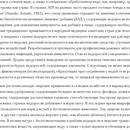
ом и соленом виде, а также в специально обработанном виде, как, например, 
тромы или ульвы. В странах АТР на рынках часто продают готовые блюда и н
ря" (Arasaki, Arasaki, 1983), что очень правильно отражает их значение в пит
ят биологически активные пищевые добавки (БАД ), содержащие водоросли и
арения, для повышения иммунитета, как добавку к пище, содержащую необх
ния традиционно применяются в народной медицине азиатских стран для лечен
 в западных странах водоросли все чаще используются в медицине как для нар
раты из морских растений используются как косметические средства, улучша
их воздействий. Разрабатываются препараты для профилактики раковых забол
риальных инфекций, укрепления иммунитета. Гели из водорослей совершенно
еваний. Трудно представить выведение из организма человека тяжелых металло
ратов из бурых водорослей, содержащих альгинаты. Следующая, не менее важн
х фикоколлоидов (полисахаридов), образующих при соединении с водой гели 
ьзуются в различных областях производства, от пищевой промышленности до
ие растения находят широкое применение в сельском хозяйстве и в марикульт
ическим удобрением, содержащим большое количество азота, фосфора, калия и
акты, содержащие растительные гормоны, способствующие быстрому прораст
ежных странах водоросли добавляют в корм скоту. В последнее время макроф
спользуются как корм для рыб и беспозвоночных животных. Так, широко культ
 и других странах моллюск морское ушко, или абалоне (abalone), питается ра
тия. В поликультуре с беспозвоночными и рыбами водоросли и морские травы
анических веществ, загрязняющих воду, а также служат кормом и убежищем 