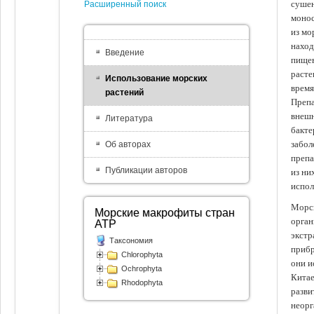
сушен
Расширенный поиск
монос
из мо
наход
Введение
пищев
расте
Использование морских
время
растений
Препа
внешн
Литература
бакте
забол
Об авторах
препа
Публикации авторов
из ни
испол
Морск
Морские макрофиты стран
орган
АТР
экстр
Таксономия
прибр
Chlorophyta
они и
Ochrophyta
Китае
Rhodophyta
разви
неорг