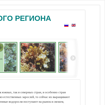
ОГО РЕГИОНА
 южных, так и северных стран, и особенно стран
из естественных зарослей, то сейчас их выращивают
щенные водоросли поступают на рынок в свежем,