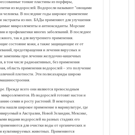
прессованные тонкие пластины из порфиры,
апитки из водорослей. Водоросли называют "овощами
ании человека. В последние годы широкое применение
ли экстракты из них. БАДы применяют для улучшения
одимые микроэлементы и антиоксиданты. Морские
ия и профилактики многих заболеваний. В последнее
ужного, так и для внутреннего применения.
ющие состояние кожи, а также защищающие ее от
еваний, предотвращения и лечения вирусных и
 не заменимы при лечении желудочно-кишечных
в, в том числе радиоактивных, без применения
ая, область применения водорослей – это получение
различной плотности. Эти полисахариды широко
 машиностроения.
уре. Прежде всего они являются превосходным
 микроэлементов. Из водорослей готовят настои и
анию семян и росту растений. В некоторых
иты нашли широкое применение в марикультуре, где
ивируемый в Австралии, Новой Зеландии, Мексике,
зными видами водорослей на разных стадиях его
 применяются для очистки воды от органических и
для культивируемых животных. Применяются