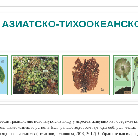
 АЗИАТСКО-ТИХООКЕАНСК
осли традиционно используются в пищу у народов, живущих на побережье как
ско-Тихоокеанского региона. Если раньше водоросли для еды собирали только 
дводных плантациях (Tитлянов, Титлянова, 2010, 2012). Собранные или выра