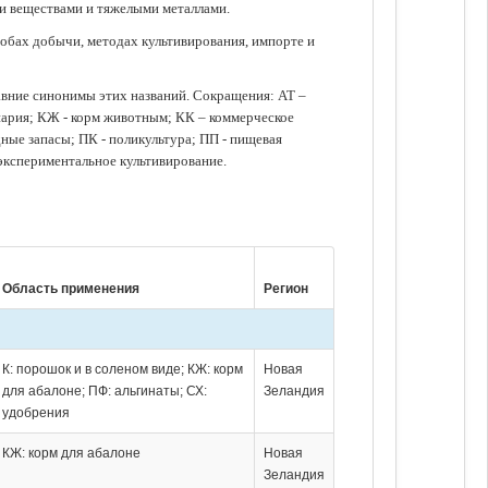
ми веществами и тяжелыми металлами.
обах добычи, методах культивирования, импорте и
авние синонимы этих названий. Сокращения: АТ –
нария; КЖ - корм животным; КК – коммерческое
ые запасы; ПК - поликультура; ПП - пищевая
 экспериментальное культивирование.
Область применения
Регион
К: порошок и в соленом виде; КЖ: корм
Новая
для абалоне; ПФ: альгинаты; СХ:
Зеландия
удобрения
КЖ: корм для абалоне
Новая
Зеландия