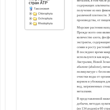
металлов, в том числе 
стран АТР
содержащих альгинаты.
Таксономия
получение из них фико
Chlorophyta
различной плотности. 
Ochrophyta
производства, от пище
Rhodophyta
Морские растения наход
Прежде всего они явля
количество азота, фосф
экстракты, содержащи
семян и росту растений
В последнее время мак
используются как корм
Австралии, Новой Зелан
абалоне (abalone), пит
поликультуре с беспоз
очистки воды от органи
кормом и убежищем для
вод, загрязненных сто
металлами.
В представленной ниже
добычи, методах культ
(из 134 родов) в 60 стр