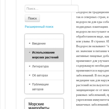
Водоросли традиционно
так и северных стран, 
Поиск
водоросли для еды соби
подводных плантациях 
Расширенный поиск
водоросли поступают на
обработанном виде, ка
или ульвы. В странах А
Введение
Водоросли называют "ов
их значение в питании 
Использование
активные пищевые доба
морских растений
применяют для улучшен
содержащую необходим
Литература
применяются в народно
заболеваний. В последн
Об авторах
медицине как для наруж
Публикации
растений используются 
авторов
защищающие ее от внеш
раковых заболеваний, 
укрепления иммунитета
Морские
кишечных заболеваний.
макрофиты