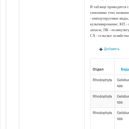
В таблице приводятся с
синонимы этих названи
- импортируемые виды;
культивирование; КП –
запасы; ПК - поликуль
СХ - сельское хозяйств
Добавить
Отдел
Вид
Rhodophyta
Gelidi
spp.
Rhodophyta
Gelidi
spp.
Rhodophyta
Gelidi
spp.