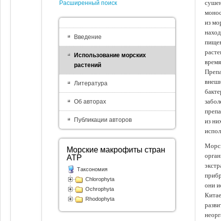
сушен
Расширенный поиск
монос
из мо
наход
Введение
пищев
расте
Использование морских
время
растений
Препа
внешн
Литература
бакте
забол
Об авторах
препа
Публикации авторов
из ни
испол
Морск
Морские макрофиты стран
орган
АТР
экстр
Таксономия
прибр
Chlorophyta
они и
Ochrophyta
Китае
Rhodophyta
разви
неорг