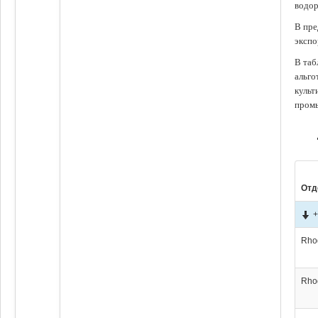
водор
В пре
экспо
В таб
альго
культ
промы
Отд
+
Rho
Rho