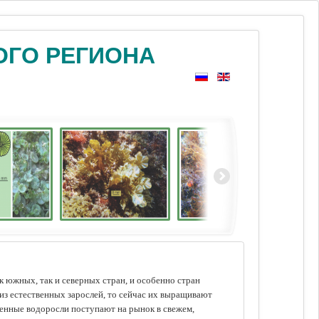
ОГО РЕГИОНА
 южных, так и северных стран, и особенно стран
из естественных зарослей, то сейчас их выращивают
щенные водоросли поступают на рынок в свежем,