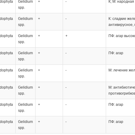
dophyta
Gelidium
+
-
К; М: народная
spp.
dophyta
Gelidium
+
-
К: сладкие жел
spp.
антивирусное,
dophyta
Gelidium
+
+
ПФ: агар высок
spp.
dophyta
Gelidium
+
-
ПФ: агар
spp.
dophyta
Gelidium
+
-
М: лечение же
spp.
dophyta
Gelidium
+
-
М: антибиотиче
spp.
противогрибков
dophyta
Gelidium
+
-
ПФ: агар
spp.
dophyta
Gelidium
+
-
ПФ: агар
spp.