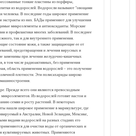
прессованные тонкие пластины из порфиры,
апитки из водорослей. Водоросли называют "овощами
ании человека. В последние годы широкое применение
ли экстракты из них. БАДы применяют для улучшения
одимые микроэлементы и антиоксиданты. Морские
ия и профилактики многих заболеваний. В последнее
ужного, так и для внутреннего применения.
ющие состояние кожи, а также защищающие ее от
еваний, предотвращения и лечения вирусных и
 не заменимы при лечении желудочно-кишечных
в, в том числе радиоактивных, без применения
ая, область применения водорослей – это получение
различной плотности. Эти полисахариды широко
 машиностроения.
уре. Прежде всего они являются превосходным
 микроэлементов. Из водорослей готовят настои и
анию семян и росту растений. В некоторых
иты нашли широкое применение в марикультуре, где
ивируемый в Австралии, Новой Зеландии, Мексике,
зными видами водорослей на разных стадиях его
 применяются для очистки воды от органических и
для культивируемых животных. Применяются