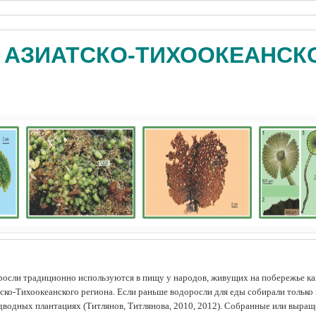
 АЗИАТСКО-ТИХООКЕАНСК
осли традиционно используются в пищу у народов, живущих на побережье как
ско-Тихоокеанского региона. Если раньше водоросли для еды собирали только 
дводных плантациях (Tитлянов, Титлянова, 2010, 2012). Собранные или выра