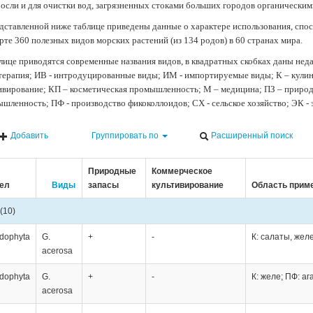
осли и для очистки вод, загрязненных стоками больших городов органически
дставленной ниже таблице приведены данные о характере использования, спос
рте 360 полезных видов морских растений (из 134 родов) в 60 странах мира.
лице приводятся современные названия видов, в квадратных скобках даны нед
терапия; ИВ - интродуцированные виды; ИМ - импортируемые виды; К – кули
ивирование; КП – косметическая промышленность; М – медицина; ПЗ – природн
шленность; ПФ - производство фикоколлоидов; СХ - сельское хозяйство; ЭК -
Добавить
Группировать по
Расширенный поиск
Природные
Коммерческое
ел
Виды
запасы
культивирование
Область прим
(10)
dophyta
G.
+
-
К: салаты, желе
acerosa
dophyta
G.
+
-
К: желе; ПФ: аг
acerosa