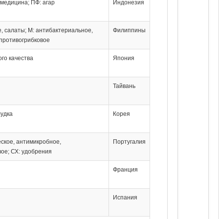
 медицина; ПФ: агар
Индонезия
е, салаты; М: антибактериальное,
Филиппины
 противогрибковое
ого качества
Япония
Тайвань
лудка
Корея
ское, антимикробное,
Португалия
ое; СХ: удобрения
Франция
Испания