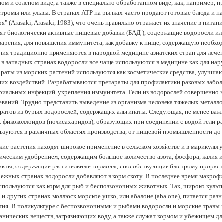
ом и соленом виде, а также в специально обработанном виде, как, например, 
тромы или ульвы. В странах АТР на рынках часто продают готовые блюда и н
ря" (Arasaki, Arasaki, 1983), что очень правильно отражает их значение в пит
ят биологически активные пищевые добавки (БАД ), содержащие водоросли и
арения, для повышения иммунитета, как добавку к пище, содержащую необх
ния традиционно применяются в народной медицине азиатских стран для лечен
 в западных странах водоросли все чаще используются в медицине как для нар
раты из морских растений используются как косметические средства, улучша
их воздействий. Разрабатываются препараты для профилактики раковых забол
риальных инфекций, укрепления иммунитета. Гели из водорослей совершенно
еваний. Трудно представить выведение из организма человека тяжелых металло
ратов из бурых водорослей, содержащих альгинаты. Следующая, не менее важн
х фикоколлоидов (полисахаридов), образующих при соединении с водой гели 
ьзуются в различных областях производства, от пищевой промышленности до
ие растения находят широкое применение в сельском хозяйстве и в марикульт
ическим удобрением, содержащим большое количество азота, фосфора, калия и
акты, содержащие растительные гормоны, способствующие быстрому прораст
ежных странах водоросли добавляют в корм скоту. В последнее время макроф
спользуются как корм для рыб и беспозвоночных животных. Так, широко культ
 и других странах моллюск морское ушко, или абалоне (abalone), питается ра
тия. В поликультуре с беспозвоночными и рыбами водоросли и морские травы
анических веществ, загрязняющих воду, а также служат кормом и убежищем 