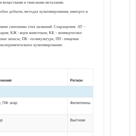
ми веществами и тяжелыми металлами.
обах добычи, методах культивирования, импорте и
авние синонимы этих названий. Сокращения: АТ –
нария; КЖ - корм животным; КК – коммерческое
ые запасы; ПК - поликультура; ПП - пищевая
 экспериментальное культивирование.
енения
Регион
; ПФ: агар
Филиппины
ар
Вьетнам