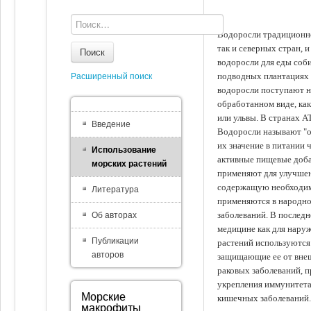
Водоросли традиционно
так и северных стран, 
Поиск
водоросли для еды соби
подводных плантациях 
Расширенный поиск
водоросли поступают на
обработанном виде, ка
или ульвы. В странах А
Введение
Водоросли называют "ов
их значение в питании 
Использование
активные пищевые доба
морских растений
применяют для улучшен
содержащую необходим
Литература
применяются в народно
заболеваний. В последн
Об авторах
медицине как для наруж
Публикации
растений используются 
авторов
защищающие ее от внеш
раковых заболеваний, 
укрепления иммунитета
Морские
кишечных заболеваний.
макрофиты