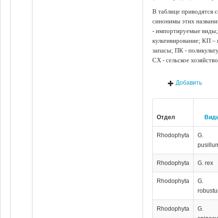
В таблице приводятся с
синонимы этих названи
- импортируемые виды;
культивирование; КП –
запасы; ПК - поликуль
СХ - сельское хозяйств
Добавить
Отдел
Вид
Rhodophyta
G.
pusillu
Rhodophyta
G. rex
Rhodophyta
G.
robust
Rhodophyta
G.