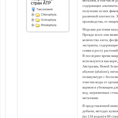
металлов, в том числе 
стран АТР
содержащих альгинаты.
Таксономия
получение из них фико
Chlorophyta
различной плотности. 
Ochrophyta
производства, от пище
Rhodophyta
Морские растения наход
Прежде всего они явля
количество азота, фосф
экстракты, содержащи
семян и росту растений
В последнее время мак
используются как корм
Австралии, Новой Зелан
абалоне (abalone), пит
поликультуре с беспоз
очистки воды от органи
кормом и убежищем для
вод, загрязненных сто
металлами.
В представленной ниже
добычи, методах культ
(из 134 родов) в 60 стр