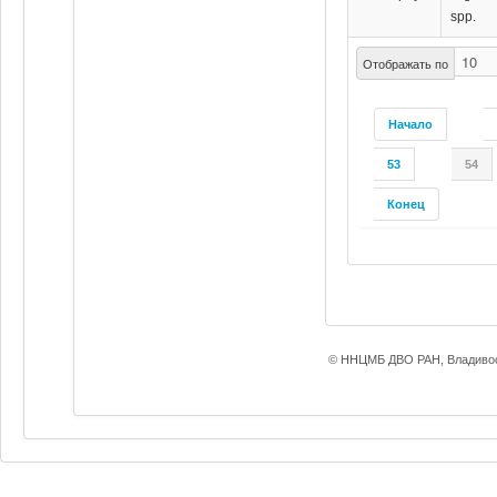
spp.
Отображать по
Начало
53
54
Конец
© ННЦМБ ДВО РАН, Владивос