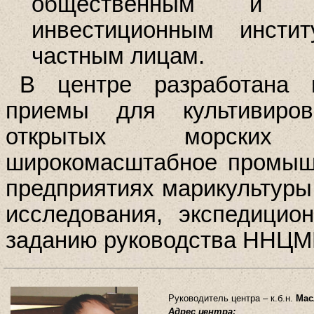
общественным и ко
инвестиционным инсти
частным лицам.
В центре разработана м
приемы для культивиро
открытых морских 
широкомасштабное промышл
предприятиях марикультуры
исследования, экспедици
заданию руководства ННЦМБ
Руководитель центра – к.б.н.
Мас
Адрес центра: