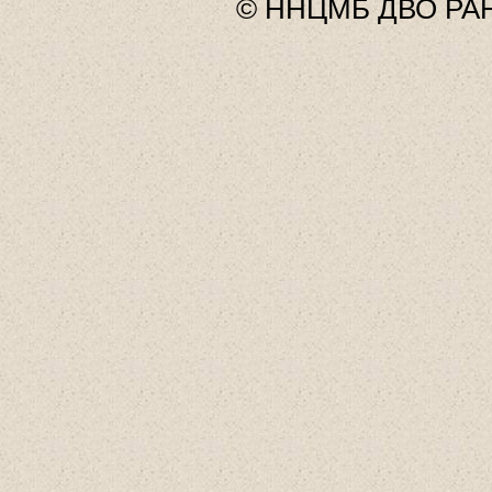
© ННЦМБ ДВО РАН,