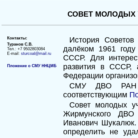
СОВЕТ МОЛОДЫХ 
История Советов
Контакты:
Туранов С.В.
далёком 1961 году
Тел.: +7 9502803084
E-mail:
sturcoal@mail.ru
СССР. Для интерес
развития в СССР, 
Пложение о СМУ ННЦМБ
Федерации организ
СМУ ДВО РАН 
соответствующим
П
Совет молодых уч
Жирмунского ДВО 
Иванович Шукалюк. 
определить не уда