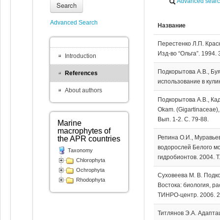
Advanced sear
Search
Advanced Search
Название
Перестенко Л.П. Крас
Изд-во “Ольга”. 1994. 
Introduction
Подкорытова А.В., Бу
References
использование в кулина
About authors
Подкорытова А.В., Кад
Okam. (Gigartinaceae)
Вып. 1-2. С. 79-88.
Marine
macrophytes of
Репина О.И., Муравье
the APR countries
водорослей Белого мо
Taxonomy
гидробионтов. 2004. Т.
Chlorophyta
Ochrophyta
Суховеева М. В. Подк
Rhodophyta
Востока: биология, р
ТИНРО-центр. 2006. 2
Титлянов Э.А. Адаптац