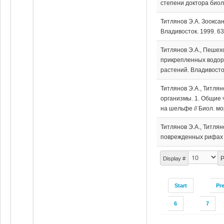
степени доктора биоло
Титлянов Э.А. Зоокса
Владивосток. 1999. 63
Титлянов Э.А., Пешех
прикрепленных водоро
растений. Владивосто
Титлянов Э.А., Титля
организмы. 1. Общие 
на шельфе // Биол. мор
Титлянов Э.А., Титля
поврежденных рифах //
P
Display #
Start
Pr
6
7