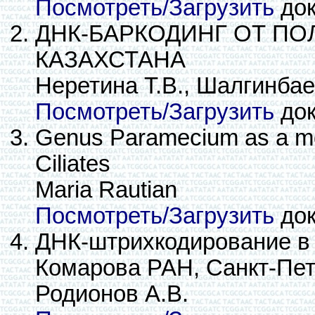
Посмотреть/Загрузить
док
ДНК-БАРКОДИНГ ОТ П
КАЗАХСТАНА
Неретина Т.В., Шалгинбае
Посмотреть/Загрузить
док
Genus Paramecium as a mode
Ciliates
Maria Rautian
Посмотреть/Загрузить
док
ДНК-штрихкодирование в 
Комарова РАН, Санкт-Пет
Родионов А.В.