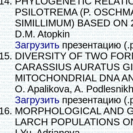
PHYLOGENETIC RELATI
PSILOTREMA (P. OSCHMAR
SIMILLIMUM) BASED ON
D.M. Atopkin
Загрузить
презентацию (.
DIVERSITY OF TWO FOR
CARASSIUS AURATUS GI
MITOCHONDRIAL DNA A
O. Apalikova, A. Podlesnikh
Загрузить
презентацию (.
MORPHOLOGICAL AND GE
LARCH POPULATIONS ON