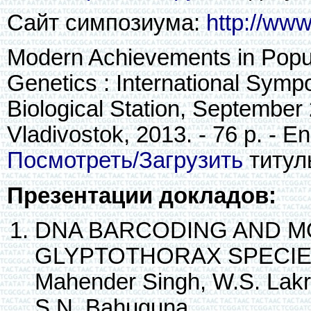
Сайт симпозиума:
http://ww
Modern Achievements in Popula
Genetics : International Symp
Biological Station, September 
Vladivostok, 2013. - 76 p. - En
Посмотреть/Загрузить
титул
Презентации докладов:
DNA BARCODING AND 
GLYPTOTHORAX SPECIES
Mahender Singh, W.S. Lakra
S.N. Bahuguna