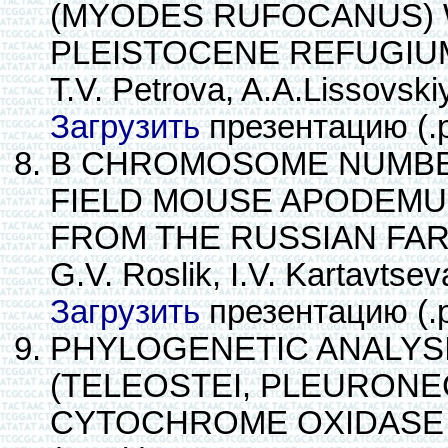
(MYODES RUFOCANUS) 
PLEISTOCENE REFUGIU
T.V. Petrova, A.A.Lissovsk
Загрузить
презентацию (.
B CHROMOSOME NUMBER
FIELD MOUSE APODEMU
FROM THE RUSSIAN FAR
G.V. Roslik, I.V. Kartavtsev
Загрузить
презентацию (.
PHYLOGENETIC ANALYSI
(TELEOSTEI, PLEURON
CYTOCHROME OXIDASE 1