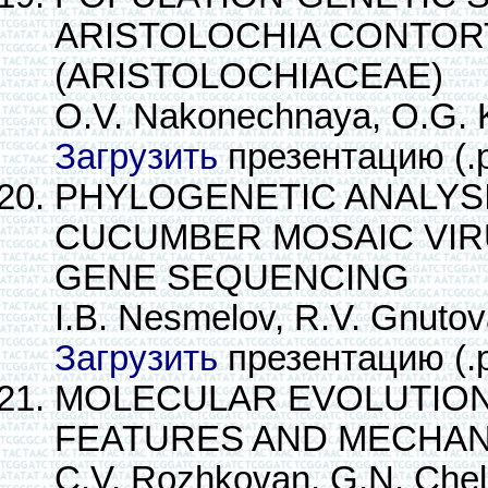
ARISTOLOCHIA CONTOR
(ARISTOLOCHIACEAE)
O.V. Nakonechnaya, O.G. K
Загрузить
презентацию (.
PHYLOGENETIC ANALYS
CUCUMBER MOSAIC VIR
GENE SEQUENCING
I.B. Nesmelov, R.V. Gnutov
Загрузить
презентацию (.
MOLECULAR EVOLUTION
FEATURES AND MECHA
C.V. Rozhkovan, G.N. Che