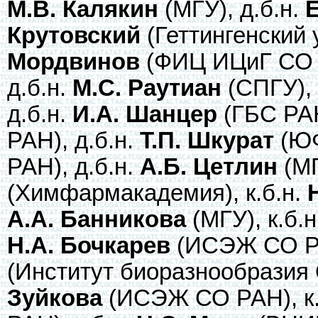
М.В. Калякин
(МГУ), д.б.н.
Е
Крутовский
(Геттингенский 
Мордвинов
(ФИЦ ИЦиГ СО Р
д.б.н.
М.С. Раутиан
(СПГУ), 
д.б.н.
И.А. Шанцер
(ГБС РАН
РАН), д.б.н.
Т.П. Шкурат
(ЮФ
РАН), д.б.н.
А.Б. Цетлин
(МГ
(Химфармакадемия), к.б.н.
А.А. Банникова
(МГУ), к.б.
Н.А. Бочкарев
(ИСЭЖ СО РА
(Институт биоразнообразия О
Зуйкова
(ИСЭЖ СО РАН), к.