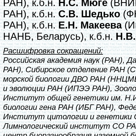
РАН), к.б.н.
Н.С. Мюге
(ВНИР
РАН), к.б.н.
С.В. Шедько
(Ф
РАН), к.б.н.
Е.Н. Макеева
(И
НАНБ, Беларусь), к.б.н.
Н.В
Расшифровка сокращений:
Российская академия наук (РАН), 
РАН), Сибирское отделение РАН (
морской биологии ДВО РАН (ННЦМ
и эволюции РАН (ИПЭЭ РАН), Зоол
Институт общей генетики им. Н.
биологии гена РАН (ИБГ РАН), Фе
Институт цитологии и генетики 
Лимнологический институт СО РА
центр биоразнообразия наземной 