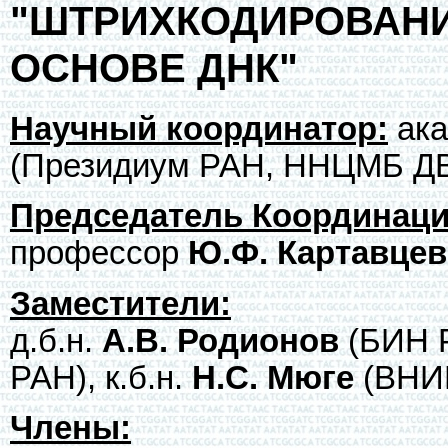
"ШТРИХКОДИРОВАН
ОСНОВЕ ДНК"
Научный координатор:
ака
(Президиум РАН, ННЦМБ Д
Председатель Координаци
профессор
Ю.Ф. Картавцев
Заместители:
д.б.н.
А.В. Родионов
(БИН Р
РАН), к.б.н.
Н.С. Мюге
(ВНИ
Члены: