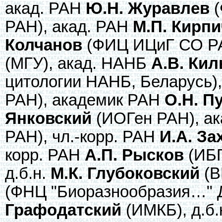
акад. РАН
Ю.Н. Журавлев
(
РАН), акад. РАН
М.П. Кирп
Колчанов
(ФИЦ ИЦиГ СО РА
(МГУ), акад. НАНБ
А.В. Кил
цитологии НАНБ, Беларусь)
РАН), академик РАН
О.Н. П
Янковский
(ИОГен РАН), а
РАН), чл.-корр. РАН
И.А. За
корр. РАН
А.П. Рысков
(ИБГ
д.б.н.
М.К. Глубоковский
(В
(ФНЦ "Биоразнообразия…" Д
Графодатский
(ИМКБ), д.б.