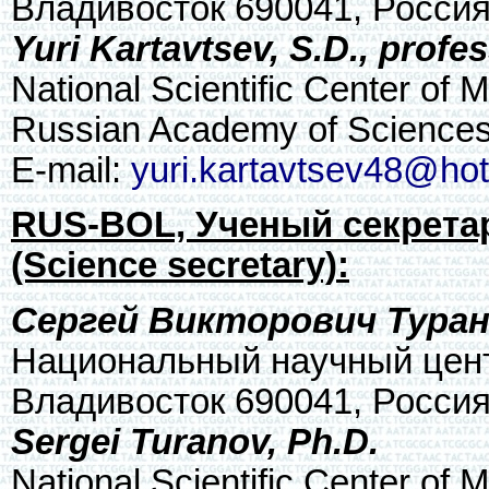
Владивосток 690041, Росси
Yuri Kartavtsev, S.D., profe
National Scientific Center of 
Russian Academy of Sciences
E-mail:
yuri.kartavtsev48@ho
RUS-BOL, Ученый секрета
(Science secretary):
Сергей Викторович Турано
Национальный научный цент
Владивосток 690041, Росси
Sergei Turanov, Ph.D.
National Scientific Center of 