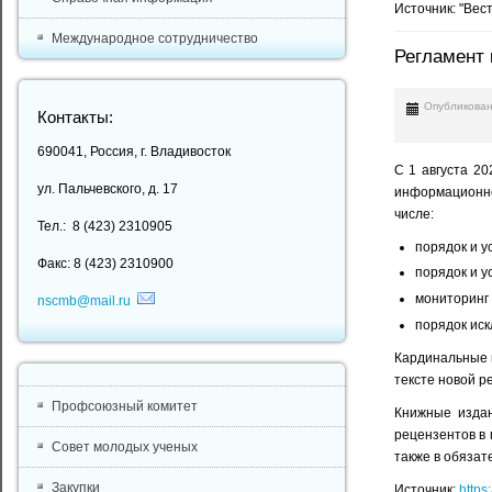
Источник: "Вес
Международное сотрудничество
Регламент
Опубликован
Контакты:
690041, Россия, г. Владивосток
С 1 августа 2
ул. Пальчевского, д. 17
информационно
числе:
Тел.: 8 (423) 2310905
порядок и у
Факс: 8 (423) 2310900
порядок и у
мониторинг 
nscmb@mail.ru
порядок ис
Кардинальные 
тексте новой р
Профсоюзный комитет
Книжные издан
рецензентов в 
Совет молодых ученых
также в обязат
Закупки
Источник:
https