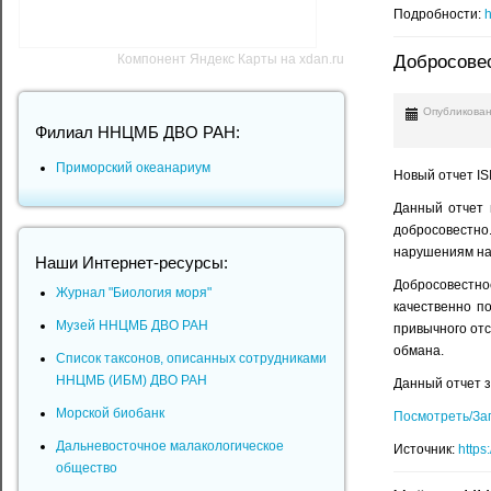
Подробности:
h
Компонент Яндекс Карты на xdan.ru
Добросове
Опубликован
Филиал ННЦМБ ДВО РАН:
Приморский океанариум
Новый отчет IS
Данный отчет 
добросовестно
нарушениям на
Наши Интернет-ресурсы:
Добросовестное
Журнал "Биология моря"
качественно п
Музей ННЦМБ ДВО РАН
привычного от
обмана.
Список таксонов, описанных сотрудниками
ННЦМБ (ИБМ) ДВО РАН
Данный отчет з
Морской биобанк
Посмотреть/За
Дальневосточное малакологическое
Источник:
https
общество