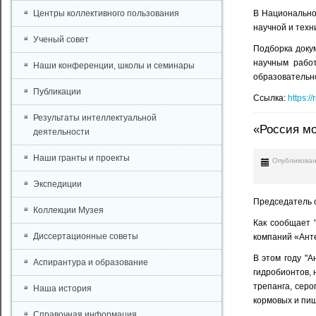
Центры коллективного пользования
В Национально
научной и техни
Ученый совет
Подборка доку
научным работ
Наши конференции, школы и семинары
образовательн
Публикации
Ссылка:
https:
Результаты интеллектуальной
«Россия мо
деятельности
Наши гранты и проекты
Опубликован
Экспедиции
Председатель с
Коллекции Музея
Как сообщает 
Диссертационные советы
компаний «Анте
В этом году "
Аспирантура и образование
гидробионтов, 
трепанга, серо
Наша история
кормовых и пи
Справочная информация