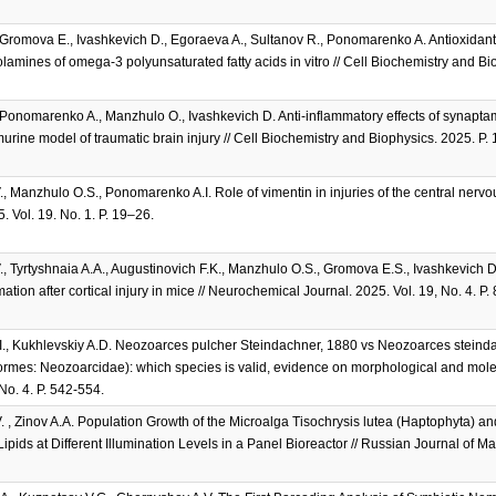
 Gromova E., Ivashkevich D., Egoraeva A., Sultanov R., Ponomarenko A. Antioxidant a
amines of omega-3 polyunsaturated fatty acids in vitro // Cell Biochemistry and Bio
 Ponomarenko A., Manzhulo O., Ivashkevich D. Anti-inflammatory effects of synapta
urine model of traumatic brain injury // Cell Biochemistry and Biophysics. 2025. P. 
., Manzhulo O.S., Ponomarenko A.I. Role of vimentin in injuries of the central nerv
. Vol. 19. No. 1. P. 19–26.
., Tyrtyshnaia A.A., Augustinovich F.K., Manzhulo O.S., Gromova E.S., Ivashkevich 
tion after cortical injury in mice // Neurochemical Journal. 2025. Vol. 19, No. 4. P
I., Kukhlevskiy A.D. Neozoarces pulcher Steindachner, 1880 vs Neozoarces steind
ormes: Neozoarcidae): which species is valid, evidence on morphological and molec
No. 4. P. 542-554.
. , Zinov A.A. Population Growth of the Microalga Tisochrysis lutea (Haptophyta) a
ipids at Different Illumination Levels in a Panel Bioreactor // Russian Journal of Ma