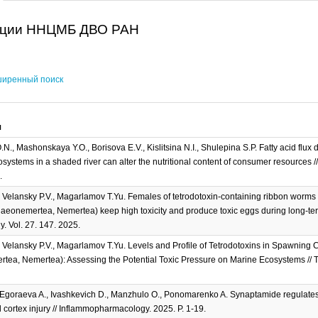
ации ННЦМБ ДВО РАН
иренный поиск
я
., Mashonskaya Y.O., Borisova E.V., Kislitsina N.I., Shulepina S.P. Fatty acid flux
cosystems in a shaded river can alter the nutritional content of consumer resources /
.
, Velansky P.V., Magarlamov T.Yu. Females of tetrodotoxin-containing ribbon worms
aeonemertea, Nemertea) keep high toxicity and produce toxic eggs during long-term
. Vol. 27. 147. 2025.
, Velansky P.V., Magarlamov T.Yu. Levels and Profile of Tetrodotoxins in Spawning 
tea, Nemertea): Assessing the Potential Toxic Pressure on Marine Ecosystems // Tox
 Egoraeva A., Ivashkevich D., Manzhulo O., Ponomarenko A. Synaptamide regulates as
l cortex injury // Inflammopharmacology. 2025. P. 1-19.