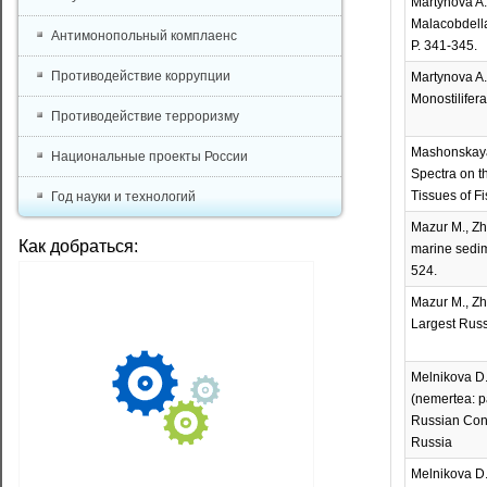
Martynova A.
Malacobdella
Антимонопольный комплаенс
P. 341-345.
Противодействие коррупции
Martynova A.
Monostilifer
Противодействие терроризму
Mashonskaya 
Национальные проекты России
Spectra on t
Tissues of Fi
Год науки и технологий
Mazur M., Zh
Как добраться:
marine sedime
524.
Mazur M., Zh
Largest Russi
Melnikova D.
(nemertea: p
Russian Conf
Russia
Melnikova D.