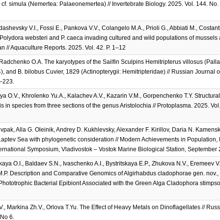
cf. simula (Nemertea: Palaeonemertea) // Invertebrate Biology. 2025. Vol. 144. No.
ashevsky V.I., Fossi E., Pankova V.V., Colangelo M.A., Prioli G., Abbiati M., Costanti
Polydora websteri and P. caeca invading cultured and wild populations of mussels a
n // Aquaculture Reports. 2025. Vol. 42. P. 1–12
Radchenko O.A. The karyotypes of the Sailfin Sculpins Hemitripterus villosus (Palla
), and B. bilobus Cuvier, 1829 (Actinopterygii: Hemitripteridae) // Russian Journal o
0–223.
 O.V., Khrolenko Yu.A., Kalachev A.V., Kazarin V.M., Gorpenchenko T.Y. Structural c
 in species from three sections of the genus Aristolochia // Protoplasma. 2025. Vol
vpak, Alla G. Oleinik, Andrey D. Kukhlevsky, Alexander F. Kirillov, Daria N. Kamen
 Laptev Sea with phylogenetic consideration // Modern Achievements in Population, 
ternational Symposium, Vladivostok – Vostok Marine Biological Station, September 2
a O.I., Baldaev S.N., Ivaschenko A.I., Bystritskaya E.P., Zhukova N.V., Eremeev V.I
 M.P. Description and Comparative Genomics of Algirhabdus cladophorae gen. nov., 
ototrophic Bacterial Epibiont Associated with the Green Alga Cladophora stimpsonii
., Markina Zh.V., Orlova T.Yu. The Effect of Heavy Metals on Dinoflagellates // Russ
 No 6.