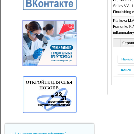
Shilov V.A., 
Flourishing c
Piatkova M.A.
Fomenko K.A.
inflammatory 
Страни
Начало
Конец