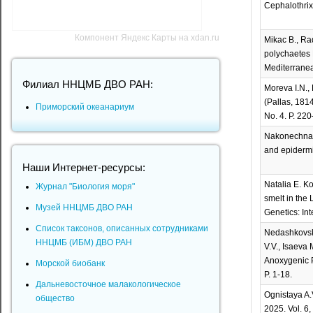
Cephalothrix 
Компонент Яндекс Карты на xdan.ru
Mikac B., Rad
polychaetes 
Mediterranea
Филиал ННЦМБ ДВО РАН:
Moreva I.N., 
(Pallas, 1814
Приморский океанариум
No. 4. P. 22
Nakonechnaya
and epidermis
Наши Интернет-ресурсы:
Natalia E. Ko
Журнал "Биология моря"
smelt in the
Музей ННЦМБ ДВО РАН
Genetics: In
Список таксонов, описанных сотрудниками
Nedashkovskay
ННЦМБ (ИБМ) ДВО РАН
V.V., Isaeva
Anoxygenic Ph
Морской биобанк
P. 1-18.
Дальневосточное малакологическое
Ognistaya A.V
общество
2025. Vol. 6,