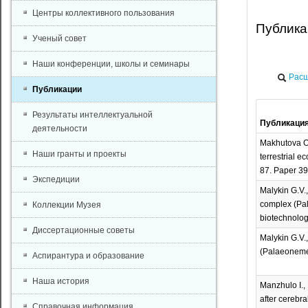
Центры коллективного пользования
Публик
Ученый совет
Наши конференции, школы и семинары
Расш
Публикации
Результаты интеллектуальной
Публикаци
деятельности
Makhutova O.N
Наши гранты и проекты
terrestrial e
87. Paper 39
Экспедиции
Malykin G.V.
complex (Pal
Коллекции Музея
biotechnology
Диссертационные советы
Malykin G.V.
(Palaeonemer
Аспирантура и образование
Наша история
Manzhulo I.,
after cerebra
Справочная информация