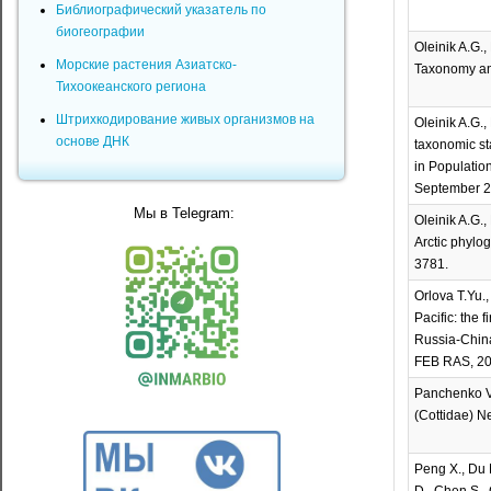
Библиографический указатель по
биогеографии
Oleinik A.G.
Морские растения Азиатско-
Taxonomy and
Тихоокеанского региона
Штрихкодирование живых организмов на
Oleinik A.G.,
основе ДНК
taxonomic st
in Populatio
September 2–
Мы в Telegram:
Oleinik A.G.,
Arctic phylo
3781.
Orlova T.Yu.,
Pacific: the 
Russia-China
FEB RAS, 202
Panchenko V.
(Cottidae) Ne
Peng X., Du 
D., Chen S., 