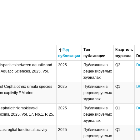
Год
Тип
Квартиль
публикации
публикации
журнала
D
 disparities between aquatic and
2025
Публикации в
Q2
D
/ Aquatic Sciences. 2025. Vol.
рецензируемых
журналах
 of Cephalothrix simula species
2025
Публикации в
Q1
D
 captivity // Marine
рецензируемых
журналах
Cephalothrix mokievskii
2025
Публикации в
Q1
D
ins. 2025. Vol. 17. No.1. P. 25.
рецензируемых
журналах
troglial functional activity
2025
Публикации в
Q1
D
рецензируемых