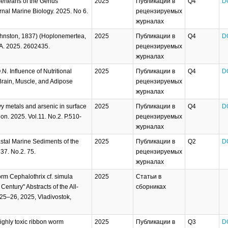
merteans of the Genus
2025
Публикации в
Q4
D
rnal Marine Biology. 2025. No 6.
рецензируемых
журналах
ohnston, 1837) (Hoplonemertea,
2025
Публикации в
Q4
D
 A. 2025. 2602435.
рецензируемых
журналах
. Influence of Nutritional
2025
Публикации в
Q4
D
Brain, Muscle, and Adipose
рецензируемых
журналах
vy metals and arsenic in surface
2025
Публикации в
Q4
D
on. 2025. Vol.11. No.2. P.510-
рецензируемых
журналах
astal Marine Sediments of the
2025
Публикации в
Q2
D
37. No.2. 75.
рецензируемых
журналах
orm Cephalothrix cf. simula
2025
Статьи в
ntury" Abstracts of the All-
сборниках
25–26, 2025, Vladivostok,
ighly toxic ribbon worm
2025
Публикации в
Q3
D