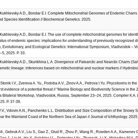
, Kukhlevsky A.D., Bondar E.I. Complete Mitochondrial Genomes of Endemic Charrs of
 Species Identification // Biochemical Genetics. 2025.
 Kukhlevsky A.D., Bondar E.I. The use of complete mitochondrial genomes for identifi
atus of endemic species: implications for understanding of previously recognized d
n, Evolutionary, and Ecological Genetics: International Symposium, Vladivostok – Vo
5, 2025. P. 33.
 Kukhlevsky A.D., Skurikhina L.A. Divergence of Palearctic and Nearctic Charrs (Sa
genetic lineage: inferences based on mitochondrial and nuclear markers // Hydrobiol
 Stonik I.V., Zvereva A. Yu., Podoba A.V., Zinov A.A., Petrova I.Yu. Phycotoxins in t
first evidence of a potential threat // “Marine Biology and Biodiversity Science in the 
 Bilateral Workshop, Vladivostok, Russia, September 23–24, 2025. Complier К.А.
5. P. 37-39.
V., Vdovin A.N., Panchenko L.L. Distribution and Size Composition of the Snowy 
ar the Mainland Coast of the Northern Sea of Japan // Journal of Ichthyology. 2025. 
M., Gebruk A.V., Liu S., Gao Z., Glud R., Zhou P., Wang R., Rowden A.A., Kamenev 
Gao J., Liu H., He Y., Alalykina I.L., Dolmatov I.Yu., Zhang H., Li X., Malyutina M.V.,