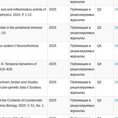
журналах
nd anti-inflammatory activity of
2025
Публикации в
Q3
D
physics. 2025. P. 1-12.
рецензируемых
журналах
mide in the peripheral immune
2025
Публикации в
Q3
D
1-10.
рецензируемых
журналах
ous system // Neurochemical
2025
Публикации в
Q4
D
рецензируемых
журналах
D.N. Temporal dynamics of
2025
Публикации в
Q4
D
. 819–828.
рецензируемых
журналах
achneri Jordan and Snyder,
2025
Публикации в
Q3
D
ular-genetic data // Zootaxa.
рецензируемых
журналах
nd the Contents of Carotenoids
2025
Публикации в
Q4
D
rine Biology. 2025. V. 51, No. 1.
рецензируемых
журналах