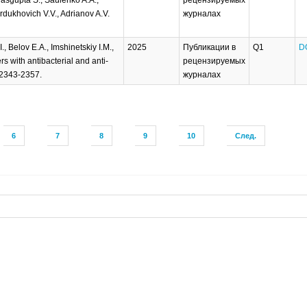
ordukhovich V.V., Adrianov A.V.
журналах
 Belov E.A., Imshinetskiy I.M.,
2025
Публикации в
Q1
D
 with antibacterial and anti-
рецензируемых
. 2343-2357.
журналах
6
7
8
9
10
След.