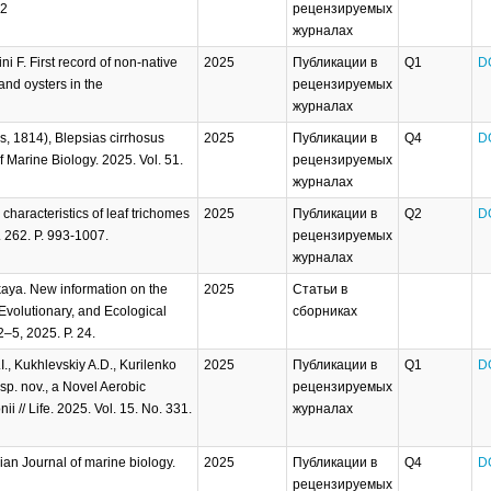
 2
рецензируемых
журналах
ni F. First record of non-native
2025
Публикации в
Q1
D
nd oysters in the
рецензируемых
журналах
s, 1814), Blepsias cirrhosus
2025
Публикации в
Q4
D
f Marine Biology. 2025. Vol. 51.
рецензируемых
журналах
haracteristics of leaf trichomes
2025
Публикации в
Q2
D
. 262. P. 993-1007.
рецензируемых
журналах
skaya. New information on the
2025
Статьи в
Evolutionary, and Ecological
сборниках
–5, 2025. P. 24.
., Kukhlevskiy A.D., Kurilenko
2025
Публикации в
Q1
D
sp. nov., a Novel Aerobic
рецензируемых
 // Life. 2025. Vol. 15. No. 331.
журналах
ian Journal of marine biology.
2025
Публикации в
Q4
D
рецензируемых