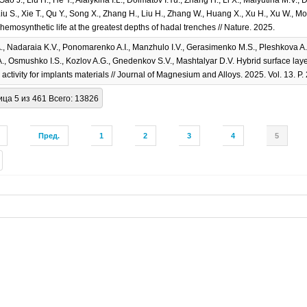
Liu S., Xie T., Qu Y., Song X., Zhang H., Liu H., Zhang W., Huang X., Xu H., Xu W., M
hemosynthetic life at the greatest depths of hadal trenches // Nature. 2025.
, Nadaraia K.V., Ponomarenko A.I., Manzhulo I.V., Gerasimenko M.S., Pleshkova A.I.,
, Osmushko I.S., Kozlov A.G., Gnedenkov S.V., Mashtalyar D.V. Hybrid surface layers
activity for implants materials // Journal of Magnesium and Alloys. 2025. Vol. 13. P
ца 5 из 461 Всего: 13826
Пред.
1
2
3
4
5