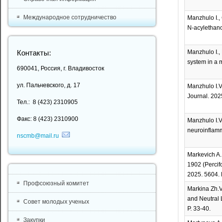
Международное сотрудничество
Manzhulo I.,
N-acylethanol
Manzhulo I.,
Контакты:
system in a m
690041, Россия, г. Владивосток
ул. Пальчевского, д. 17
Manzhulo I.V
Journal. 2025
Тел.: 8 (423) 2310905
Факс: 8 (423) 2310900
Manzhulo I.V
neuroinflamma
nscmb@mail.ru
Markevich A.
1902 (Percif
2025. 5604. 
Профсоюзный комитет
Markina Zh.V
and Neutral L
Совет молодых ученых
P. 33-40.
Закупки