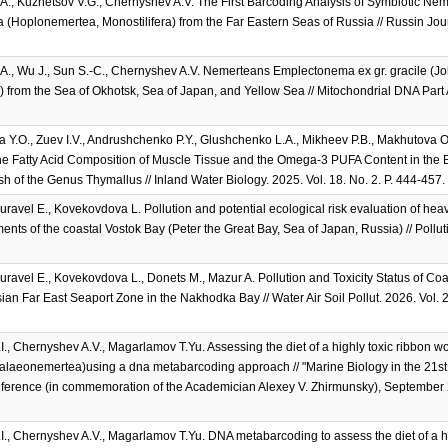
A., Kuznetsov V.G., Chernyshev A.V. The First Barcoding Analysis of Symbiotic Ne
 (Hoplonemertea, Monostilifera) from the Far Eastern Seas of Russia // Russin Jou
A., Wu J., Sun S.-C., Chernyshev A.V. Nemerteans Emplectonema ex gr. gracile (J
a) from the Sea of Okhotsk, Sea of Japan, and Yellow Sea // Mitochondrial DNA Part
Y.O., Zuev I.V., Andrushchenko P.Y., Glushchenko L.A., Mikheev P.B., Makhutova O.N
he Fatty Acid Composition of Muscle Tissue and the Omega-3 PUFA Content in the 
sh of the Genus Thymallus // Inland Water Biology. 2025. Vol. 18. No. 2. P. 444-457.
uravel E., Kovekovdova L. Pollution and potential ecological risk evaluation of hea
nts of the coastal Vostok Bay (Peter the Great Bay, Sea of Japan, Russia) // Polluti
uravel E., Kovekovdova L., Donets M., Mazur A. Pollution and Toxicity Status of Co
an Far East Seaport Zone in the Nakhodka Bay // Water Air Soil Pollut. 2026. Vol. 2
I., Chernyshev A.V., Magarlamov T.Yu. Assessing the diet of a highly toxic ribbon w
alaeonemertea)using a dna metabarcoding approach // "Marine Biology in the 21st Ce
erence (in commemoration of the Academician Alexey V. Zhirmunsky), September 
I., Chernyshev A.V., Magarlamov T.Yu. DNA metabarcoding to assess the diet of a h