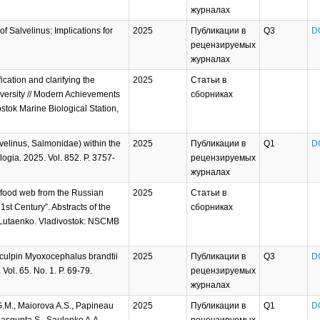
журналах
 Salvelinus: Implications for
2025
Публикации в
Q3
D
рецензируемых
журналах
cation and clarifying the
2025
Статьи в
iversity // Modern Achievements
сборниках
stok Marine Biological Station,
lvelinus, Salmonidae) within the
2025
Публикации в
Q1
D
ogia. 2025. Vol. 852. P. 3757-
рецензируемых
журналах
he food web from the Russian
2025
Статьи в
21st Century”. Abstracts of the
сборниках
 Lutaenko. Vladivostok: NSCMB
Sculpin Myoxocephalus brandtii
2025
Публикации в
Q3
D
Vol. 65. No. 1. P. 69-79.
рецензируемых
журналах
G.M., Maiorova A.S., Papineau
2025
Публикации в
Q1
D
 Dasgupta S., Saulenko A.A.,
рецензируемых