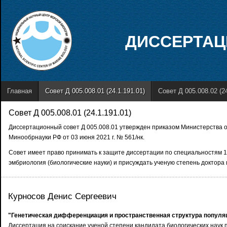
ДИССЕРТАЦ
Главная
Совет Д 005.008.01 (24.1.191.01)
Совет Д 005.008.02 (24
Совет Д 005.008.01 (24.1.191.01)
Диссертационный совет Д 005.008.01 утвержден приказом Министерства о
Минообрнауки РФ от 03 июня 2021 г. № 561/нк.
Совет имеет право принимать к защите диссертации по специальностям 1.5.
эмбриология (биологические науки) и присуждать ученую степень доктора 
Курносов Денис Сергеевич
"Генетическая дифференциация и пространственная структура популя
Диссертация на соискание ученой степени кандидата биологических наук п