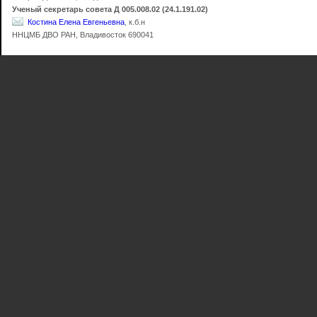
Ученый секретарь совета Д 005.008.02 (24.1.191.02)
Костина Елена Евгеньевна
, к.б.н
ННЦМБ ДВО РАН, Владивосток 690041