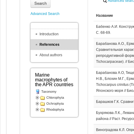
Advanced sear
Search
Advanced Search
Название
Бабенко А.И. Констру
С. 68-69.
Introduction
Барабанова А.О., Ерма
References
Сравнительная характ
About authors
репродуктивной форм в
Tichocarpaceae). // Би
Барабанова А.О, Тищен
Marine
Н.В., Блохин М.Г., Е
macrophytes of
the APR countries
Tichocarpus crinitus 
Японского моря // Биол
Taxonomy
Chlorophyta
Барашков Г.К. Сравни
Ochrophyta
Rhodophyta
Бухрякова Л.К., Лева
района // Раст. Ресурс
Виноградова К.Л. Оп