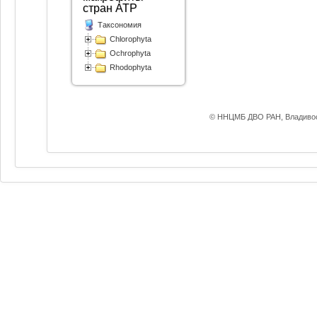
стран АТР
Таксономия
Chlorophyta
Ochrophyta
Rhodophyta
© ННЦМБ ДВО РАН, Владивос