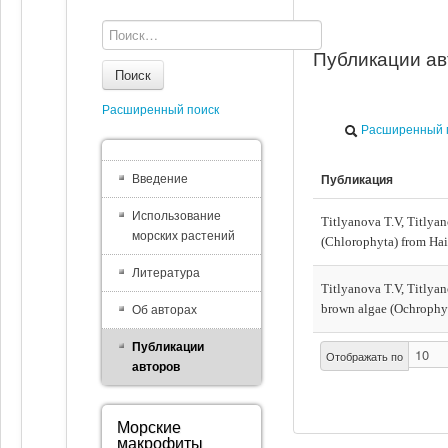
Публикации ав
Поиск
Расширенный поиск
Расширенный 
Введение
Публикация
Использование
Titlyanova T.V, Titlyan
морских растений
(Chlorophyta) from Hain
Литература
Titlyanova T.V, Titlyan
brown algae (Ochrophyta
Об авторах
Публикации
Отображать по
авторов
Морские
макрофиты