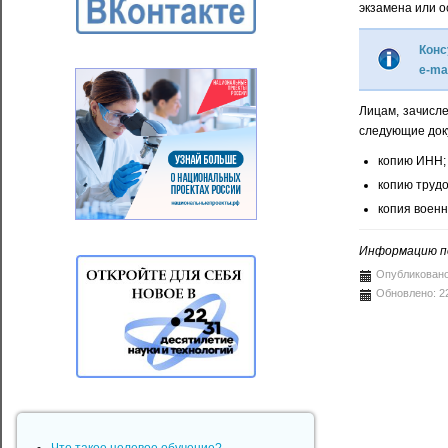
экзамена или о
Конс
e-mai
Лицам, зачисл
следующие док
копию ИНН;
копию трудо
копия военн
Информацию по
Опубликовано
Обновлено: 2