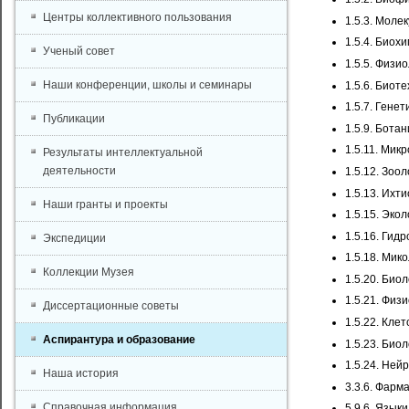
Центры коллективного пользования
1.5.3. Моле
1.5.4. Биох
Ученый совет
1.5.5. Физи
Наши конференции, школы и семинары
1.5.6. Биот
1.5.7. Генет
Публикации
1.5.9. Ботан
1.5.11. Мик
Результаты интеллектуальной
деятельности
1.5.12. Зоол
1.5.13. Ихт
Наши гранты и проекты
1.5.15. Экол
1.5.16. Гид
Экспедиции
1.5.18. Мик
Коллекции Музея
1.5.20. Био
1.5.21. Физ
Диссертационные советы
1.5.22. Кле
Аспирантура и образование
1.5.23. Био
1.5.24. Ней
Наша история
3.3.6. Фарм
Справочная информация
5.9.6. Язык