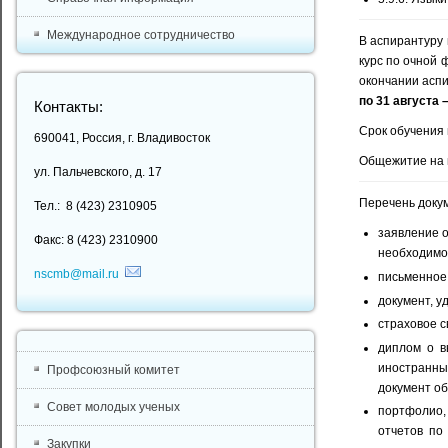
Международное сотрудничество
В аспирантуру
курс по очной 
окончании аспи
по 31 августа 
Контакты:
Срок обучения 
690041, Россия, г. Владивосток
Общежитие на 
ул. Пальчевского, д. 17
Перечень докум
Тел.: 8 (423) 2310905
заявление 
Факс: 8 (423) 2310900
необходим
nscmb@mail.ru
письменное
документ, у
страховое с
диплом о в
иностранны
Профсоюзный комитет
документ об
Совет молодых ученых
портфолио,
отчетов по
Закупки