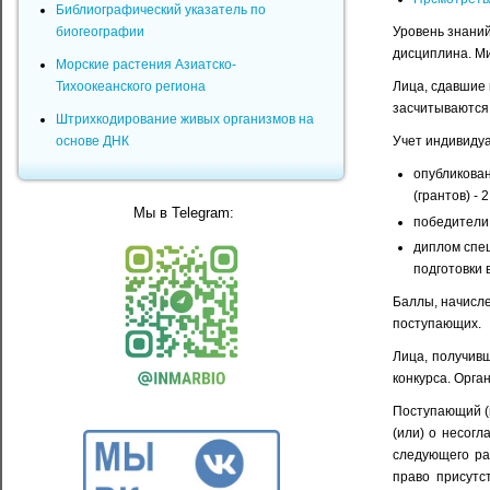
Библиографический указатель по
Уровень знани
биогеографии
дисциплина. М
Морские растения Азиатско-
Лица, сдавшие 
Тихоокеанского региона
засчитываются 
Штрихкодирование живых организмов на
Учет индивиду
основе ДНК
опубликова
(грантов) - 
Мы в Telegram:
победители 
диплом спец
подготовки 
Баллы, начисл
поступающих.
Лица, получив
конкурса. Орга
Поступающий (и
(или) о несог
следующего ра
право присутс