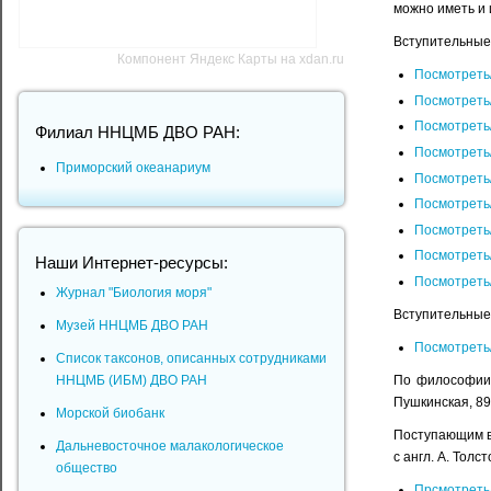
можно иметь и 
Вступительные 
Компонент Яндекс Карты на xdan.ru
Посмотреть
Посмотреть
Посмотреть
Филиал ННЦМБ ДВО РАН:
Посмотреть
Приморский океанариум
Посмотреть
Посмотреть
Посмотреть
Посмотреть
Наши Интернет-ресурсы:
Посмотреть
Журнал "Биология моря"
Вступительные 
Музей ННЦМБ ДВО РАН
Посмотреть
Список таксонов, описанных сотрудниками
По философии 
ННЦМБ (ИБМ) ДВО РАН
Пушкинская, 89,
Морской биобанк
Поступающим в 
Дальневосточное малакологическое
с англ. А. Толст
общество
Прсмотреть