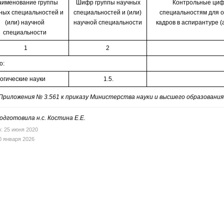
именование группы
Шифр группы научных
Контрольные цифр
ных специальностей и
специальностей и (или)
специальностям для о
(или) научной
научной специальности
кадров в аспирантуре 
специальности
1
2
о:
гические науки
1.5.
Приложения № 3.561 к приказу Министерства науки и высшего образования 
дготовила н.с. Костина Е.Е.
: 25 июня 2020
0 января 2026