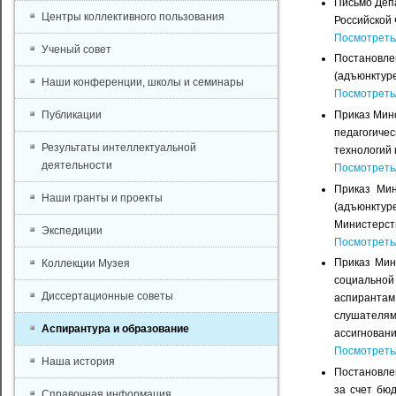
Письмо Деп
Центры коллективного пользования
Российской 
Посмотреть
Ученый совет
Постановле
(адъюнктуре
Наши конференции, школы и семинары
Посмотреть
Приказ Мино
Публикации
педагогиче
Результаты интеллектуальной
технологий 
деятельности
Посмотреть
Приказ Мин
Наши гранты и проекты
(адъюнктур
Министерств
Экспедиции
Посмотреть
Приказ Мин
Коллекции Музея
социальной
Диссертационные советы
аспирантам
слушателям
Аспирантура и образование
ассигнован
Посмотреть
Наша история
Постановле
за счет бю
Справочная информация