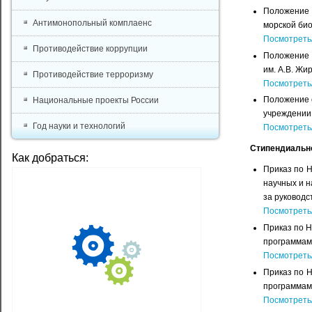
Положение 
Антимонопольный комплаенс
морской био
Посмотреть
Противодействие коррупции
Положение 
им. А.В. Жи
Противодействие терроризму
Посмотреть
Положение 
Национальные проекты России
учреждении 
Год науки и технологий
Посмотреть
Стипендиальн
Как добраться:
Приказ по 
научных и н
за руководс
Посмотреть
Приказ по 
программам 
Посмотреть
Приказ по 
программам 
Посмотреть