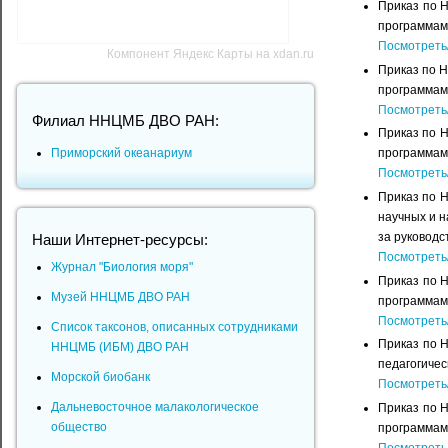
Приказ по 
программам 
Посмотреть
Компонент Яндекс Карты на xdan.ru
Приказ по 
программам 
Посмотреть
Филиал ННЦМБ ДВО РАН:
Приказ по 
Приморский океанариум
программам 
Посмотреть
Приказ по 
научных и н
за руководс
Наши Интернет-ресурсы:
Посмотреть
Журнал "Биология моря"
Приказ по 
Музей ННЦМБ ДВО РАН
программам 
Посмотреть
Список таксонов, описанных сотрудниками
Приказ по 
ННЦМБ (ИБМ) ДВО РАН
педагогичес
Морской биобанк
Посмотреть
Дальневосточное малакологическое
Приказ по 
общество
программам 
Посмотреть