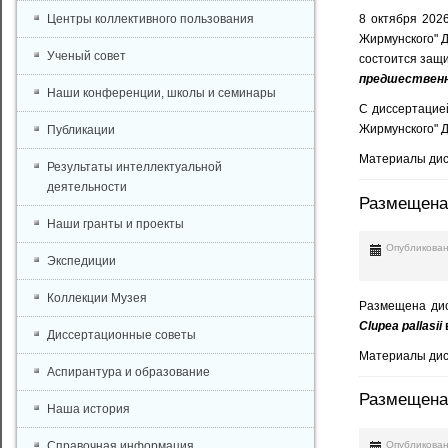
Центры коллективного пользования
8 октября 202
Жирмунского" Д
Ученый совет
состоится защ
предшественн
Наши конференции, школы и семинары
С диссертацие
Жирмунского" Д
Публикации
Материалы дис
Результаты интеллектуальной
деятельности
Размещена
Наши гранты и проекты
Опубликован
Экспедиции
Коллекции Музея
Размещена дис
Clupea pallasii
Диссертационные советы
Материалы дис
Аспирантура и образование
Размещена
Наша история
Опубликован
Справочная информация