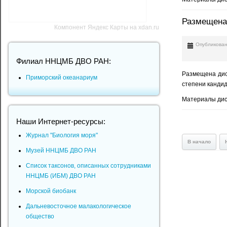
Размещена
Компонент Яндекс Карты на xdan.ru
Опубликован
Филиал ННЦМБ ДВО РАН:
Размещена дис
Приморский океанариум
степени кандид
Материалы дис
Наши Интернет-ресурсы:
Журнал "Биология моря"
В начало
Музей ННЦМБ ДВО РАН
Список таксонов, описанных сотрудниками
ННЦМБ (ИБМ) ДВО РАН
Морской биобанк
Дальневосточное малакологическое
общество