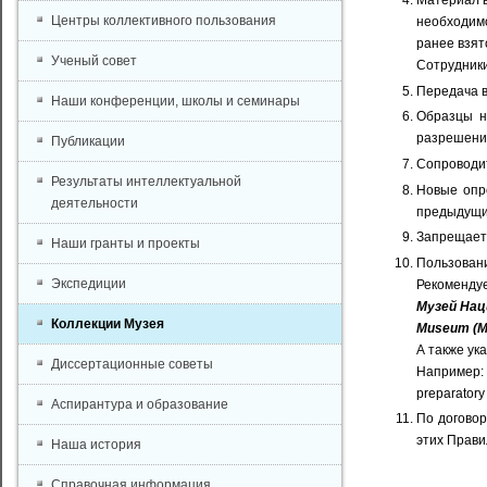
Материал в
Центры коллективного пользования
необходим
ранее взят
Ученый совет
Сотрудники
Передача в
Наши конференции, школы и семинары
Образцы н
разрешение
Публикации
Сопроводит
Результаты интеллектуальной
Новые опр
деятельности
предыдущих
Запрещаетс
Наши гранты и проекты
Пользовани
Экспедиции
Рекомендуе
Музей Нац
Коллекции Музея
Museum (MI
А также ук
Диссертационные советы
Например: 
preparatory
Аспирантура и образование
По договор
этих Прави
Наша история
Справочная информация