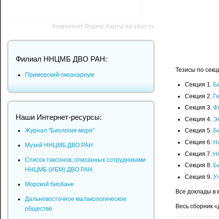
Компонент Яндекс Карты на xdan.ru
Филиал ННЦМБ ДВО РАН:
Тезисы по секц
Приморский океанариум
Секция 1.
Б
Секция 2.
Г
Секция 3.
Ф
Наши Интернет-ресурсы:
Секция 4.
Э
Журнал "Биология моря"
Секция 5.
Б
Секция 6.
Н
Музей ННЦМБ ДВО РАН
Секция 7.
Н
Список таксонов, описанных сотрудниками
Секция 8.
Б
ННЦМБ (ИБМ) ДВО РАН
Секция 9.
У
Морской биобанк
Все доклады в 
Дальневосточное малакологическое
Весь сборник 
общество