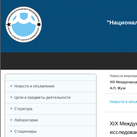
"Национал
Новости меропр
XIХ Международ
Новости и объявления
А.П. Жузе
Цели и предметы деятельности
Новости и объ
Структура
Лаборатории
XIХ Между
исследован
Стационары