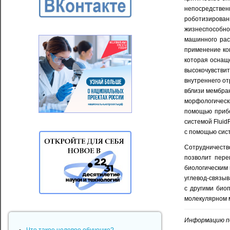
непосредствен
роботизирован
жизнеспособно
машинного рас
применение ко
которая оснащ
высокочувств
внутреннего от
вблизи мембран
морфологическ
помощью прибо
системой Fluid
с помощью систе
Сотрудничество
позволит пере
биологическим 
углевод-связыв
с другими био
молекулярном 
Информацию под