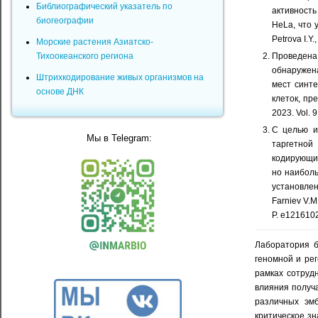
Библиографический указатель по
активност
биогеографии
HeLa, что у
Petrova I.Y.
Морские растения Азиатско-
Проведена
Тихоокеанского региона
обнаружен
Штрихкодирование живых организмов на
мест синт
основе ДНК
клеток, пр
2023. Vol. 
С целью и
Мы в Telegram:
таргетной
кодирующим
но наиболь
установлен
Farniev V.M.
P. e1216102
Лаборатория 
геномной и рег
рамках сотруд
влияния получ
различных эм
критическое зн