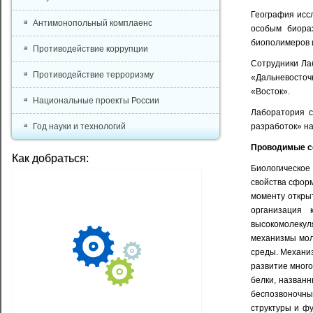
География исс
Антимонопольный комплаенс
особым биора
биополимеров и
Противодействие коррупции
Сотрудники Ла
Противодействие терроризму
«Дальневосточ
«Восток».
Национальные проекты России
Лаборатория с
Год науки и технологий
разработок» на
Проводимые с
Как добраться:
Биологическое
свойства сфор
моменту откры
организация 
высокомолекуля
механизмы мол
среды. Механиз
развитие много
белки, назван
беспозвоночных
структуры и ф