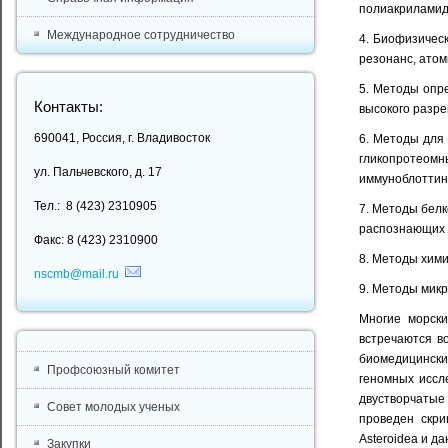
полиакриламидн
Международное сотрудничество
4. Биофизичес
резонанс, атом
5. Методы опр
Контакты:
высокого разре
690041, Россия, г. Владивосток
6. Методы для
гликопротеомн
ул. Пальчевского, д. 17
иммуноблоттинг
Тел.: 8 (423) 2310905
7. Методы белк
распознающих б
Факс: 8 (423) 2310900
8. Методы хим
nscmb@mail.ru
9. Методы микр
Многие морски
встречаются в
биомедицински
Профсоюзный комитет
геномных иссл
двустворчатые
Совет молодых ученых
проведен скрин
Asteroidea и д
Закупки