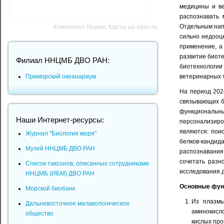
медицины и ве
распознавать 
Отдельным напр
Компонент Яндекс Карты на xdan.ru
сильно недооц
применение, а
развитие биот
Филиал ННЦМБ ДВО РАН:
биотехнологии
Приморский океанариум
ветеринарных т
На период 202
связывающих б
функциональны
Наши Интернет-ресурсы:
персонализиро
являются: пои
Журнал "Биология моря"
белков-кандид
Музей ННЦМБ ДВО РАН
распознавания
сочетать разн
Список таксонов, описанных сотрудниками
исследования 
ННЦМБ (ИБМ) ДВО РАН
Основные фун
Морской биобанк
Из плазмы
Дальневосточное малакологическое
аминокисл
общество
кислых про