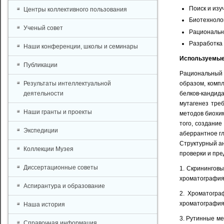
Поиск и изу
Центры коллективного пользования
Биотехнолог
Ученый совет
Рациональн
Разработка 
Наши конференции, школы и семинары
Используемые
Публикации
Рациональный 
Результаты интеллектуальной
образом, комп
деятельности
белков-кандид
мутагенез тре
Наши гранты и проекты
методов биохим
того, создани
Экспедиции
аберрантное гл
Структурный а
Коллекции Музея
проверки и пре
Диссертационные советы
1. Скринингов
хроматография
Аспирантура и образование
2. Хроматогра
хроматография
Наша история
3. Рутинные м
Справочная информация