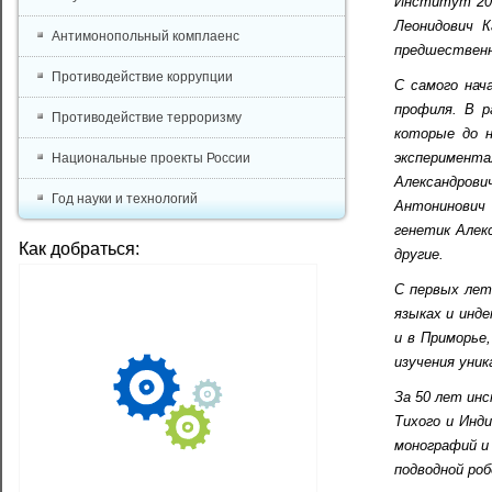
Институт 20 
Леонидович К
Антимонопольный комплаенс
предшественн
Противодействие коррупции
С самого нач
профиля. В р
Противодействие терроризму
которые до н
эксперимент
Национальные проекты России
Александрови
Год науки и технологий
Антонинович 
генетик Алек
Как добраться:
другие.
С первых лет
языках и инд
и в Приморье
изучения уник
За 50 лет ин
Тихого и Инд
монографий и
подводной ро