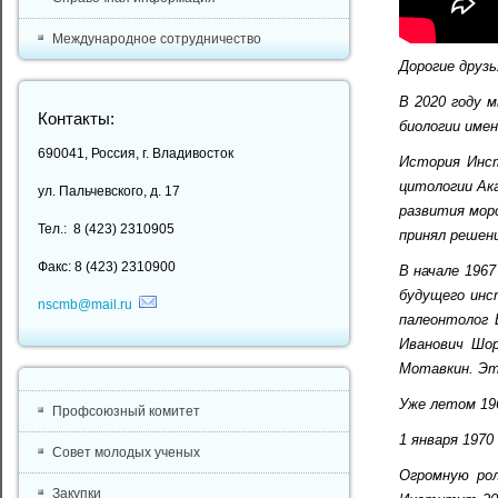
Международное сотрудничество
Дорогие друзь
В 2020 году 
Контакты:
биологии имен
690041, Россия, г. Владивосток
История Инст
цитологии Ак
ул. Пальчевского, д. 17
развития морс
Тел.: 8 (423) 2310905
принял решен
Факс: 8 (423) 2310900
В начале 1967
будущего инс
nscmb@mail.ru
палеонтолог 
Иванович Шор
Мотавкин. Это
Уже летом 196
Профсоюзный комитет
1 января 197
Совет молодых ученых
Огромную рол
Закупки