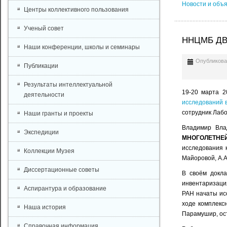
Новости и объ
Центры коллективного пользования
Ученый совет
ННЦМБ ДВО
Наши конференции, школы и семинары
Опубликован
Публикации
Результаты интеллектуальной
19-20 марта 2
деятельности
исследований 
сотрудник Лаб
Наши гранты и проекты
Владимир Вла
Экспедиции
МНОГОЛЕТНЕ
исследования к
Коллекции Музея
Майоровой, А.А
Диссертационные советы
В своём докла
инвентаризаци
Аспирантура и образование
РАН начаты ис
ходе комплекс
Наша история
Парамушир, ос
Справочная информация