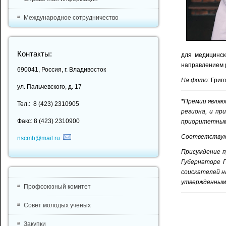
Международное сотрудничество
Контакты:
для медицинск
направлением р
690041, Россия, г. Владивосток
На фото:
Григ
ул. Пальчевского, д. 17
*
Премии являю
Тел.: 8 (423) 2310905
региона, и пр
Факс: 8 (423) 2310900
приоритетным н
Соответствующ
nscmb@mail.ru
Присуждение п
Губернаторе 
соискателей н
утвержденным 
Профсоюзный комитет
Совет молодых ученых
Закупки