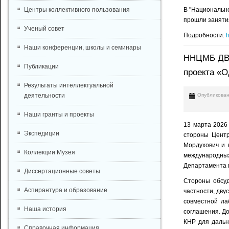
Центры коллективного пользования
В "Национально
прошли занятия
Ученый совет
Подробности:
h
Наши конференции, школы и семинары
ННЦМБ ДВО
Публикации
проекта «О
Результаты интеллектуальной
Опубликован
деятельности
Наши гранты и проекты
13 марта 2026
Экспедиции
стороны Центра
Мордухович и 
Коллекции Музея
международных 
Департамента м
Диссертационные советы
Стороны обсуд
Аспирантура и образование
частности, дву
совместной ла
Наша история
соглашения. До
КНР для дальн
Справочная информация