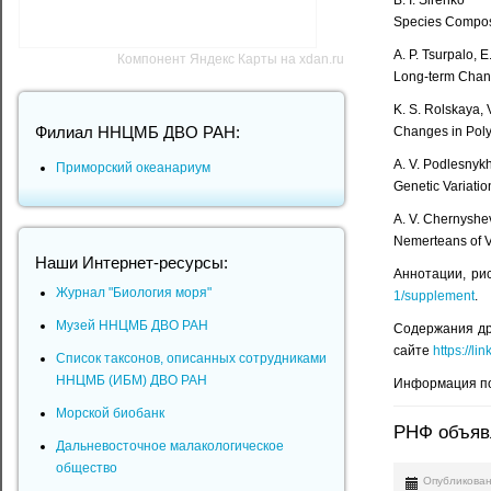
B. I. Sirenko
Species Composit
A. P. Tsurpalo, E
Компонент Яндекс Карты на xdan.ru
Long-term Change
K. S. Rolskaya, 
Филиал ННЦМБ ДВО РАН:
Changes in Pol
A. V. Podlesnykh
Приморский океанариум
Genetic Variati
A. V. Chernyshe
Nemerteans of Vi
Наши Интернет-ресурсы:
Аннотации, ри
Журнал "Биология моря"
1/supplement
.
Музей ННЦМБ ДВО РАН
Содержания дру
сайте
https://l
Список таксонов, описанных сотрудниками
ННЦМБ (ИБМ) ДВО РАН
Информация по
Морской биобанк
РНФ объявл
Дальневосточное малакологическое
общество
Опубликован