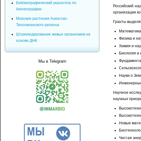
Библиографический указатель по
Российский на
биогеографии
организации к
Морские растения Азиатско-
Гранты выделя
Тихоокеанского региона
Математика,
Штрихкодирование живых организмов на
Физика и на
основе ДНК
Химия и нау
Биология и 
Фундамента
Мы в Telegram:
Сельскохоз
Науки о Зем
Инженерные
Научное иссле
научных приори
Высокотехн
Высокотехн
Новые мате
Биотехнолог
Чистая энер