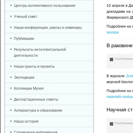
Центры коллективного пользования
10 апреля в Д
докладами на э
Ученый совет
Жирмунского Д
Подробнее на 
Наши конференции, школы и семинары
sessiya
Публикации
В раковине
Результаты интеллектуальной
деятельности
Опубликован
Наши гранты и проекты
В журнале
Zoo
Экспедиции
морской биолог
Коллекции Музея
Подробнее на 
malenkih-mollyu
Диссертационные советы
Научная ст
Аспирантура и образование
Наша история
Опубликован
Справочная информация