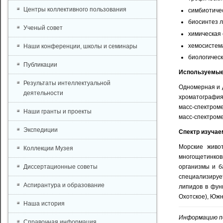
Центры коллективного пользования
симбиотиче
биосинтез л
Ученый совет
химическая 
хемосистема
Наши конференции, школы и семинары
биологичес
Публикации
Используемые
Результаты интеллектуальной
Одномерная и 
деятельности
хроматография 
масс-спектром
Наши гранты и проекты
масс-спектроме
Экспедиции
Спектр изучае
Морские живот
Коллекции Музея
многощетинков
Диссертационные советы
организмы и б
специализируе
Аспирантура и образование
липидов в фун
Охотское), Южн
Наша история
Информацию по
Справочная информация