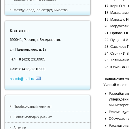
Корн О.М., к
Международное сотрудничество
Магарламов 
Манжуло И.В
Мордухович 
Контакты:
Орлова Т.Ю.
690041, Россия, г. Владивосток
Пущин И.И.,
Савельев П.
ул. Пальчевского, д. 17
Стоник И.В.,
Тел.: 8 (423) 2310905
Хотимченко 
Юрченко О.В
Факс: 8 (423) 2310900
nscmb@mail.ru
Полномочия Уч
Ученый совет:
Разрабатыв
утвержденн
Министерст
Профсоюзный комитет
Рекомендует
Совет молодых ученых
Обсуждает и
Рассматрив
Закупки