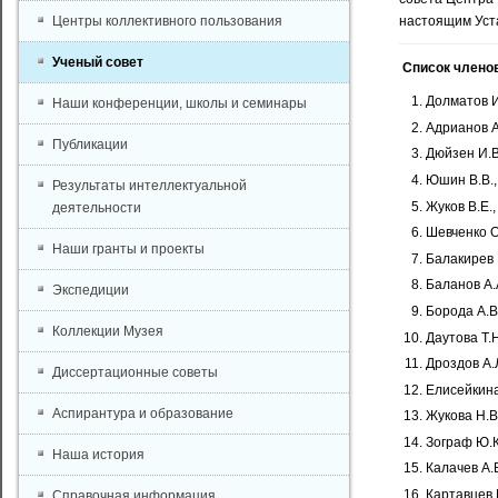
Центры коллективного пользования
настоящим Уст
Ученый совет
Список члено
Долматов И
Наши конференции, школы и семинары
Адрианов А
Публикации
Дюйзен И.В.
Юшин В.В.,
Результаты интеллектуальной
Жуков В.Е.
деятельности
Шевченко О
Наши гранты и проекты
Балакирев Е
Баланов А.А.
Экспедиции
Борода А.В.,
Коллекции Музея
Даутова Т.Н.
Дроздов А.Л.
Диссертационные советы
Елисейкина 
Аспирантура и образование
Жукова Н.В.
Зограф Ю.К.
Наша история
Калачев А.В.
Картавцев Ю
Справочная информация