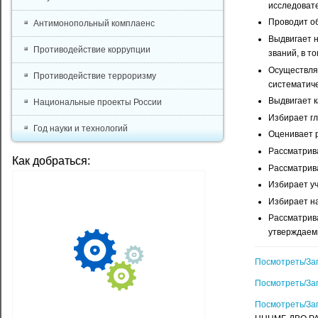
исследовате
Проводит об
Антимонопольный комплаенс
Выдвигает 
Противодействие коррупции
званий, в т
Осуществля
Противодействие терроризму
систематиче
Выдвигает к
Национальные проекты России
Избирает гл
Год науки и технологий
Оценивает р
Рассматрива
Как добраться:
Рассматрива
Избирает уч
Избирает н
Рассматрив
утверждаем
Посмотреть/За
Посмотреть/За
Посмотреть/За