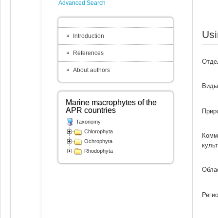
Advanced Search
Usi
Introduction
References
Отде
About authors
Виды
Marine macrophytes of the
APR countries
Прир
Taxonomy
Chlorophyta
Комм
Ochrophyta
куль
Rhodophyta
Обла
Реги