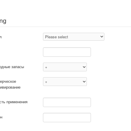
ng
л
одные запасы
ерческое
тивирование
сть применения
он